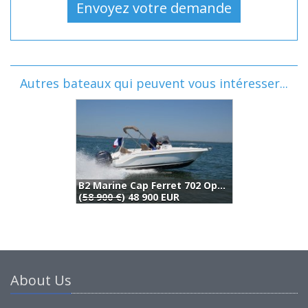
Autres bateaux qui peuvent vous intéresser...
B2 Marine Cap Ferret 702 Open (2024)
B
(
58 900 €
) 48 900 EUR
4
About Us