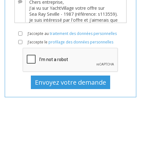
Bateaux,
Bateau
En
vente,
J’accepte au
traitement des données personnelles
Bateaux
J’accepte le
profilage des données personnelles
D'occasion,
Bateau
à
moteur
En
vente,
Bateau
à
moteur
D'occasion,
Bateaux