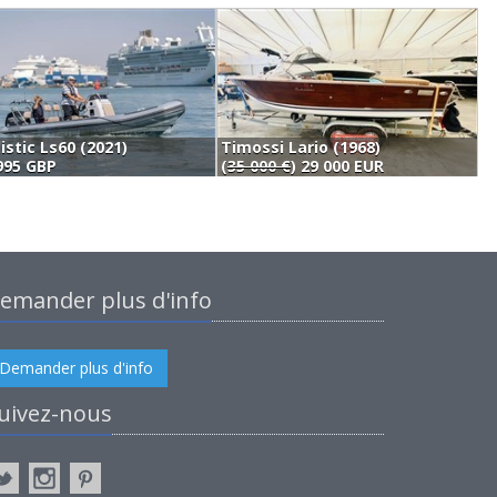
listic Ls60 (2021)
Timossi Lario (1968)
995 GBP
(
35 000 €
) 29 000 EUR
2
emander plus d'info
Demander plus d'info
uivez-nous