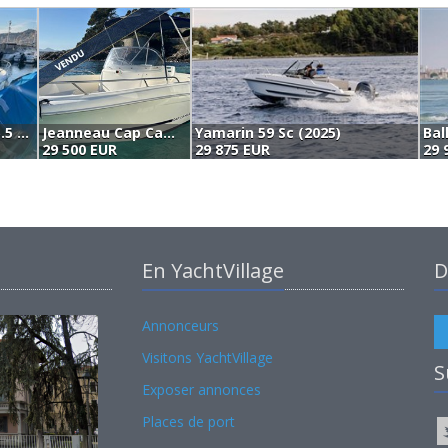
Ocqueteau Espace 615.5 (1997)
Jeanneau Cap Camarat 6.35 (2007)
Yamarin 59 Sc (2025)
Bal
29 500 EUR
29 875 EUR
29 
En YachtVillage
D
Annonceurs
Visitons YachtVillage
S
Exposer annonces
Places de port