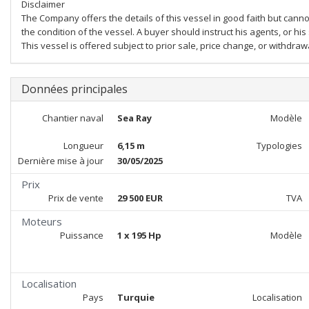
Disclaimer
The Company offers the details of this vessel in good faith but cann
the condition of the vessel. A buyer should instruct his agents, or his
This vessel is offered subject to prior sale, price change, or withdraw
Données principales
Chantier naval
Sea Ray
Modèle
Longueur
6,15 m
Typologies
Dernière mise à jour
30/05/2025
Prix
Prix de vente
29 500 EUR
TVA
Moteurs
Puissance
1 x 195 Hp
Modèle
Localisation
Pays
Turquie
Localisation