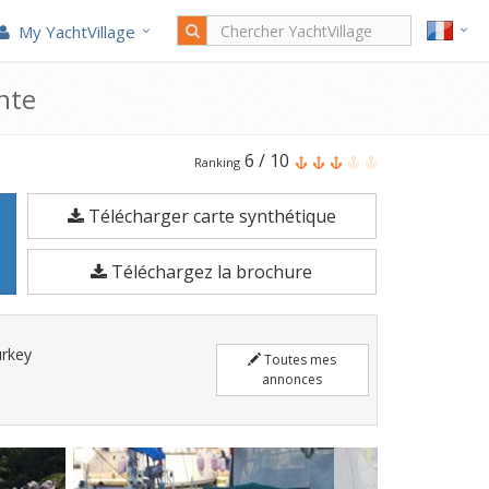
My YachtVillage
nte
Le
6
/
10
Ranking
Sea
Télécharger carte synthétique
Ray
Seville
Téléchargez la brochure
est
un
Bateau
urkey
Toutes mes
à
annonces
moteur
de
6,15