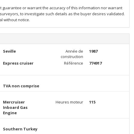
ot guarantee or warrant the accuracy of this information nor warrant
 surveyors, to investigate such details as the buyer desires validated.
al without notice.
Seville
Année de
1987
construction
Express cruiser
Référence
774917
TVA non comprise
Mercruiser
Heures moteur
115
Inboard Gas
Engine
Southern Turkey