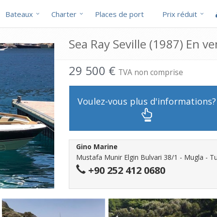
Bateaux
Charter
Places de port
Prix réduit
Sea Ray Seville (1987) En ve
29 500 €
TVA non comprise
Voulez-vous plus d'informations?
Gino Marine
Mustafa Munir Elgin Bulvari 38/1 - Mugla - T
+90 252 412 0680