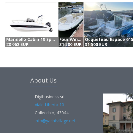
Marinello Cabin 19 Sport (2023)
Four Winns Candia Es Ob (1996)
28 068 EUR
31 500 EUR
31 500 EUR
About Us
Digibusiness srl
Viale Libertà 10
Collecchio, 43044
info@yachtvillage.net