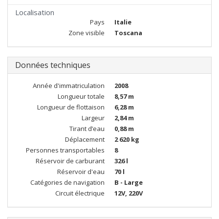
Localisation
Pays
Italie
Zone visible
Toscana
Données techniques
Année d'immatriculation
2008
Longueur totale
8,57 m
Longueur de flottaison
6,28 m
Largeur
2,84 m
Tirant d’eau
0,88 m
Déplacement
2 620 kg
Personnes transportables
8
Réservoir de carburant
326 l
Réservoir d'eau
70 l
Catégories de navigation
B - Large
Circuit électrique
12V, 220V