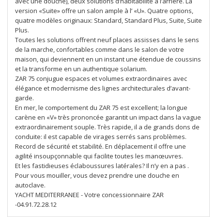
avec une douche), deux solutions d’habitabilité à l’arrière. La
version «Suite» offre un salon ample à l’ «U». Quatre options,
quatre modèles originaux: Standard, Standard Plus, Suite, Suite
Plus.
Toutes les solutions offrent neuf places assisses dans le sens
de la marche, confortables comme dans le salon de votre
maison, qui deviennent en un instant une étendue de coussins
et la transforme en un authentique solarium.
ZAR 75 conjugue espaces et volumes extraordinaires avec
élégance et modernisme des lignes architecturales d’avant-
garde.
En mer, le comportement du ZAR 75 est excellent; la longue
carène en «V» très prononcée garantit un impact dans la vague
extraordinairement souple. Très rapide, il a de grands dons de
conduite: il est capable de virages serrés sans problèmes.
Record de sécurité et stabilité. En déplacement il offre une
agilité insoupçonnable qui facilite toutes les manœuvres.
Et les fastidieuses éclaboussures latérales? Il n’y en a pas .
Pour vous mouiller, vous devez prendre une douche en
autoclave.
YACHT MEDITERRANEE - Votre concessionnaire ZAR
-04.91.72.28.12