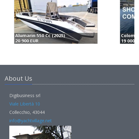
Colombo Super Indios 21 (1977)
Q
19 000 EUR
2
About Us
Digibusiness srl
Viale Libertà 10
Collecchio, 43044
info@yachtvillage.net