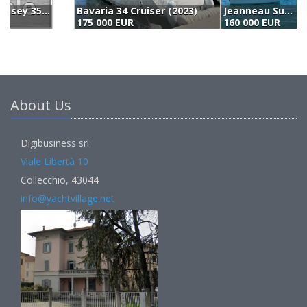
Bavaria 34 Cruiser (2023)
Jeanneau Sun Odyssey 349 (2021)
H
175 000 EUR
160 000 EUR
1
About Us
Digibusiness srl
Viale Libertà 10
Collecchio, 43044
info@yachtvillage.net