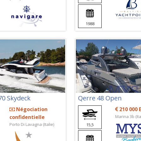
1988
70 Skydeck
Qerre 48 Open
Négociation
210 000 
confidentielle
Marina 3b (Ita
Porto Di Lavagna (Italie)
15,5