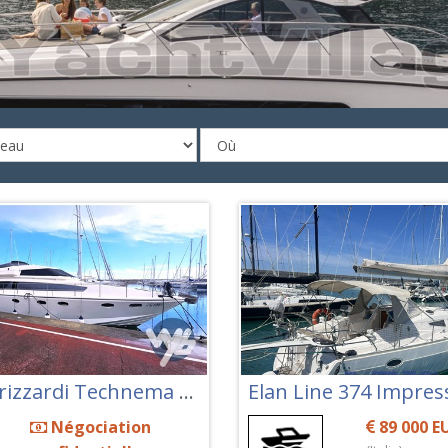
Posillipo-rizzardi Technema 55
Elan Line 374 Impres
Négociation
89 000 E