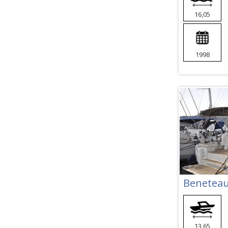
16,05
1998
Beneteau
13,65