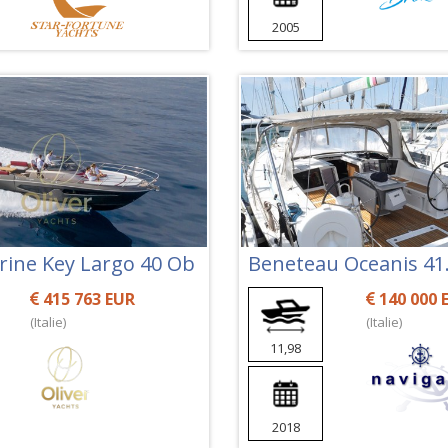
2005
rine Key Largo 40 Ob
Beneteau Oceanis 41
415 763 EUR
140 000 
(Italie)
(Italie)
11,98
2018