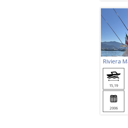
Riviera M
15,19
2006