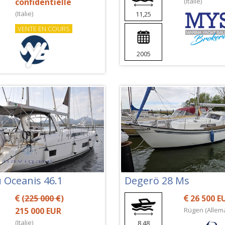
confidentielle
(Italie)
(Italie)
11,25
VENTE EN COURS
2005
 Oceanis 46.1
Degerö 28 Ms
(
225 000 €
)
26 500 E
215 000 EUR
Rügen (Allem
(Italie)
8,48