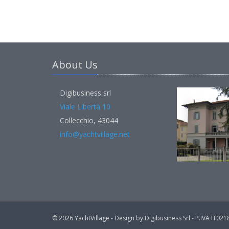
About Us
Digibusiness srl
Viale Libertà 10
Collecchio, 43044
info@yachtvillage.net
© 2026 YachtVillage - Design by Digibusiness Srl - P.IVA IT