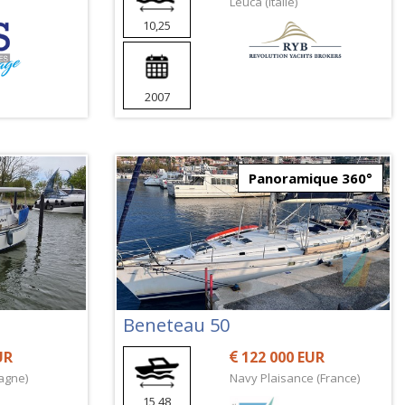
Leuca (Italie)
10,25
2007
Panoramique 360°
Beneteau 50
UR
122 000 EUR
agne)
Navy Plaisance (France)
15,48