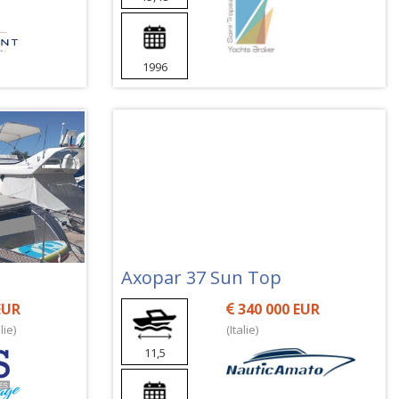
1996
Axopar 37 Sun Top
EUR
340 000 EUR
lie)
(Italie)
11,5