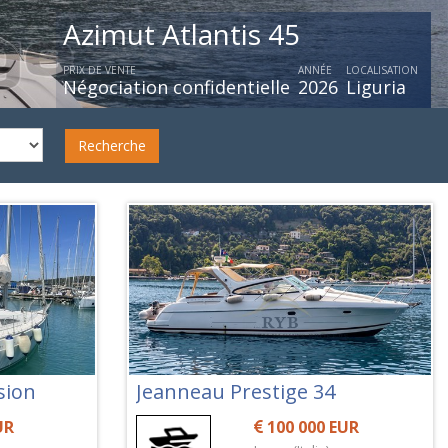
Azimut 66 Flybridg
PRIX DE VENTE
AN
Négociation confidentielle
2
Recherche
sion
Jeanneau Prestige 34
UR
100 000 EUR