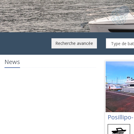
5
ANNÉE
LOCALISATION
2026
Liguria
Recherche avancée
News