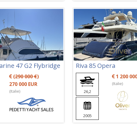
arine 47 G2 Flybridge
Riva 85 Opera
(
290 000 €
)
1 200 00
270 000 EUR
(Italie)
(Italie)
26,2
2005