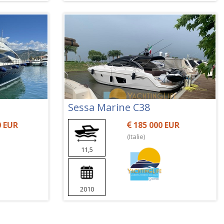
Sessa Marine C38
0 EUR
185 000 EUR
(Italie)
11,5
2010