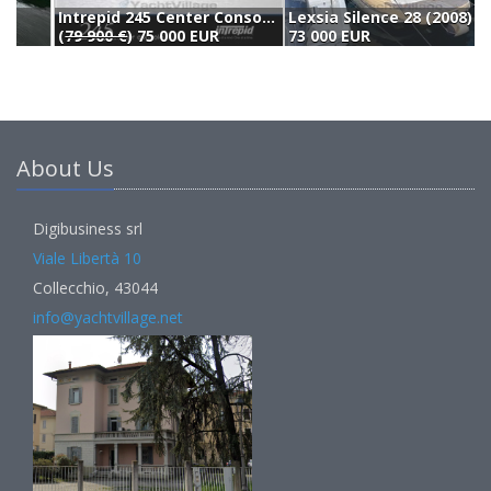
Intrepid 245 Center Console (2012)
Lexsia Silence 28 (2008)
R
(
79 900 €
) 75 000 EUR
73 000 EUR
8
About Us
Digibusiness srl
Viale Libertà 10
Collecchio, 43044
info@yachtvillage.net