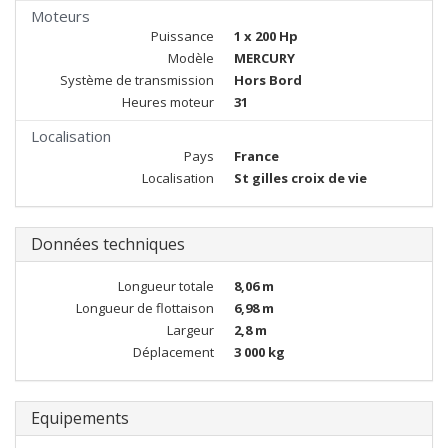
Moteurs
Puissance
1 x 200 Hp
Modèle
MERCURY
Système de transmission
Hors Bord
Heures moteur
31
Localisation
Pays
France
Localisation
St gilles croix de vie
Données techniques
Longueur totale
8,06 m
Longueur de flottaison
6,98 m
Largeur
2,8 m
Déplacement
3 000 kg
Equipements