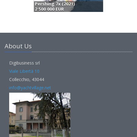
Sasga Yachts Menorquin 68 Fb (2026)
P
2 342 450 EUR
2
About Us
Digibusiness srl
Viale Libertà 10
Collecchio, 43044
info@yachtvillage.net