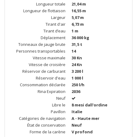
Longueur totale
21,04 m
Longueur de flottaison
16,55 m
Largeur
5,07 m
Tirant d'air
6,73 m
Tirant d’eau
1 m
Déplacement
36 000 kg
Tonneaux de jauge brute
31,5 t
Personnes transportables
14
Vitesse maximale
30 Kn
Vitesse de croisière
24 Kn
Réservoir de carburant
3 200 l
Réservoir d'eau
1 000 l
Consommation déclarée
250 l/h
Rina Expiration
2036
Neuf
Libre le
8 mesi dall'ordine
Pavillon
Italie
Catégories de navigation
A - Haute mer
État de conservation
Neuf
Forme de la carène
V profond