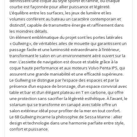
définissent une coque au style sportif et raffiné, où chaque
courbe est façonnée pour allier puissance et légèreté.
L’équilibre entre les surfaces, les jeux de lumière et les
volumes confèrent au bateau un caractère contemporain et
distinctif, capable de transmettre énergie et raffinement dans
les moindres détails.
Un élément emblématique du projet sont les portes latérales
« Gullwing », de véritables ailes de mouette qui garantissent un
passage facile et une luminosité extraordinaire à l’intérieur,
transformant le salon en un environnement aéré ouvert sur la
mer. L’assiette de navigation est douce et stable grâce à la
coque haute performance et aux moteurs Volvo Penta IPS, qui
assurent une grande maniabilité et une efficacité supérieure.
Le Gullwing se distingue par l’espace des espaces et par la
présence d’un espace de bronzage, d’un espace convivial avec
table et bar et d’un élégant plateau en T en carbone, qui offre
une protection sans sacrifier la légèreté esthétique. À l’avant, le
solarium qui se transforme en canapé avec table offre un
salon extérieur idéal pour profiter de la mer en tout confort.
Le 68 Gullwing incarne la philosophie de Sessa Marine : allier
design et technologie dans une harmonie parfaite entre style,
confort et puissance.