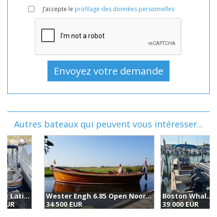
J’accepte le
profilage des données personnelles
Autres bateaux qui peuvent vous intéresser...
Wester Engh 6.85 Open Noorden (2003)
Boston Whaler 22 Outrage (1980)
34 500 EUR
39 000 EUR
3