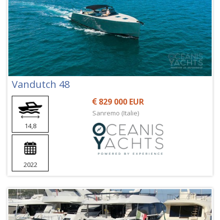
Vandutch 48
829 000 EUR
Sanremo (Italie)
14,8
2022