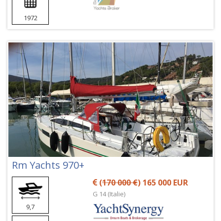
1972
Rm Yachts 970+
(
170 000 €
) 165 000 EUR
G 14 (Italie)
9,7