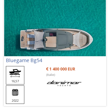
Bluegame Bg54
1 400 000 EUR
(Italie)
16,57
2022