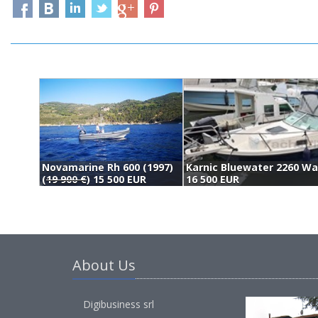
Novamarine Rh 600 (1997)
Karnic Bluewater 2260 Wa
(
19 900 €
) 15 500 EUR
16 500 EUR
About Us
Digibusiness srl