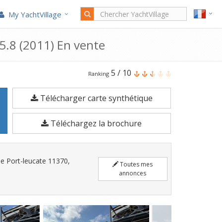
My YachtVillage
5.8 (2011) En vente
Le
5
/
10
Ranking
Sting
Télécharger carte synthétique
Ray
Marine
Téléchargez la brochure
Centaure
5.8
est
e Port-leucate 11370,
Toutes mes
un
annonces
Bateau
à
moteur