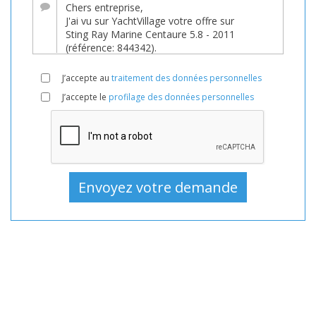
YachtVillage.net.
Bateau,
Bateaux,
Bateau
J’accepte au
traitement des données personnelles
En
J’accepte le
profilage des données personnelles
vente,
Bateaux
D'occasion,
Bateau
à
moteur
En
vente,
Bateau
à
moteur