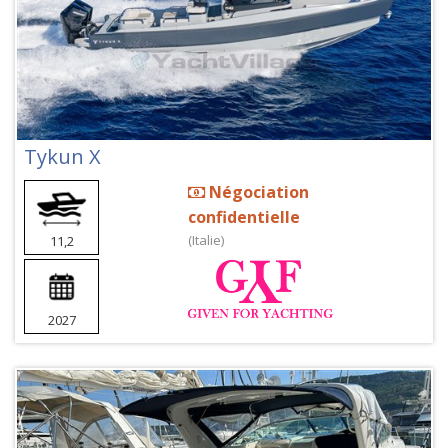
Tykun X
Négociation
confidentielle
(Italie)
11,2
2027