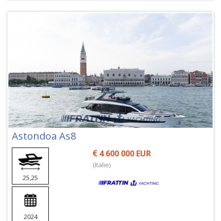
Astondoa As8
4 600 000 EUR
(Italie)
25,25
2024