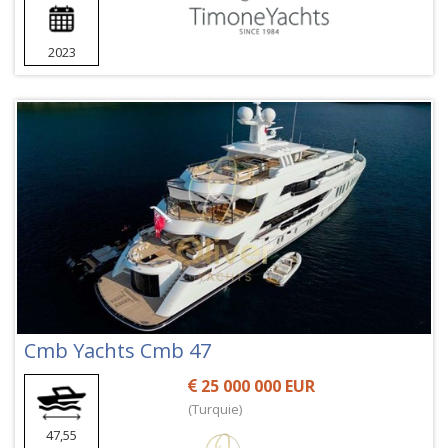
2023
Cmb Yachts Cmb 47
25 000 000 EUR
(Turquie)
47,55