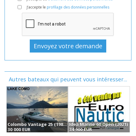
J’accepte le
profilage des données personnelles
Autres bateaux qui peuvent vous intéresser...
Colombo Vantage 25 (1984)
Idea Marine 60 Open (2021)
Y
30 000 EUR
34 900 EUR
2