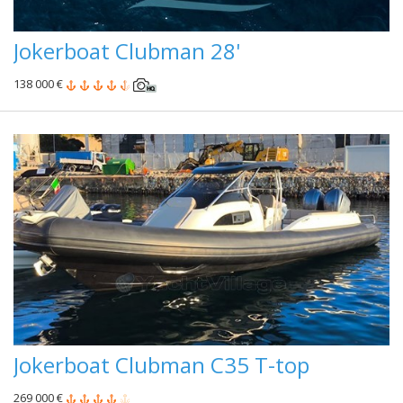
Jokerboat Clubman 28'
138 000 €
Jokerboat Clubman C35 T-top
269 000 €