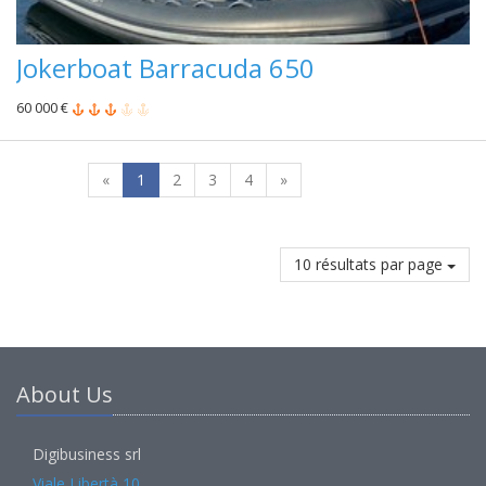
Jokerboat Barracuda 650
60 000 €
«
1
2
3
4
»
10 résultats par page
About Us
Digibusiness srl
Viale Libertà 10