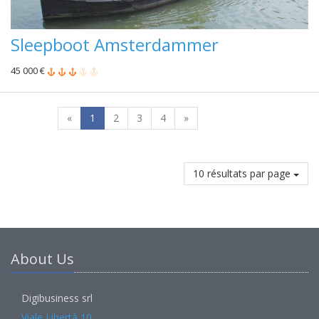
Sleepboot Amsterdammer
45 000 €
«
1
2
3
4
»
10 résultats par page
About Us
Digibusiness srl
Viale Libertà 10