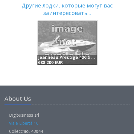
Другие лодки, которые могут вас
заинтересовать...
Jeanneau Prestige 420 S (2025)
Nerea Yacht Ny40 (2024)
690 000 EUR
About Us
Digibusiness srl
Viale Libertà 10
Collecchio, 43044