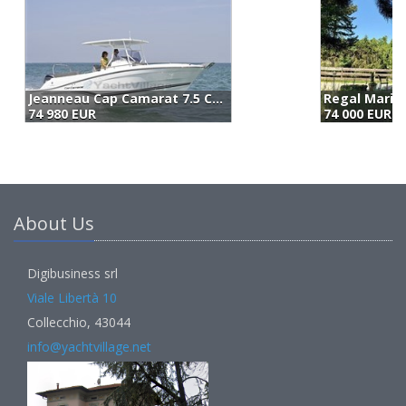
Regal Marine Regal 2550 Cuddy (2011)
A
74 000 EUR
7
About Us
Digibusiness srl
Viale Libertà 10
Collecchio, 43044
info@yachtvillage.net