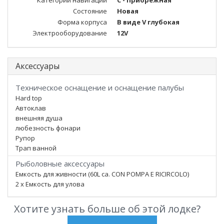
Категории навигации
C - Прибрежная
Состояние
Новая
Форма корпуса
В виде V глубокая
Электрооборудование
12V
Аксессуары
Техническое оснащение и оснащение палубы
Hard top
Автоклав
внешняя душа
любезность фонари
Рупор
Трап ванной
Рыболовные аксессуары
Емкость для живности (60L ca. CON POMPA E RICIRCOLO)
2 x Емкость для улова
Хотите узнать больше об этой лодке?