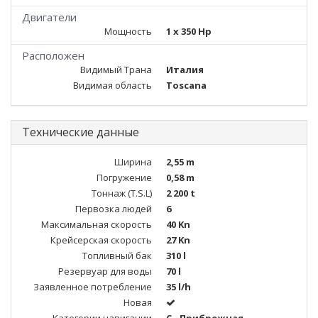
Двигатели
Мощность
1 x 350 Hp
Расположен
Видимый Трана
Италия
Видимая область
Toscana
Технические данные
Ширина
2,55 m
Погружение
0,58 m
Тоннаж (T.S.L)
2 200 t
Первозка людей
6
Максимальная скорость
40 Kn
Крейсерская скорость
27 Kn
Топливный бак
310 l
Резервуар для воды
70 l
Заявленное потребление
35 l/h
Новая