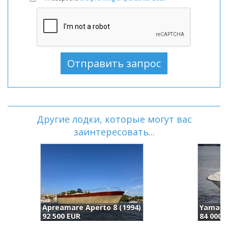
Другие лодки, которые могут вас
заинтересовать...
4)
Yamarin 79 Dc (2025)
84 000 EUR
9