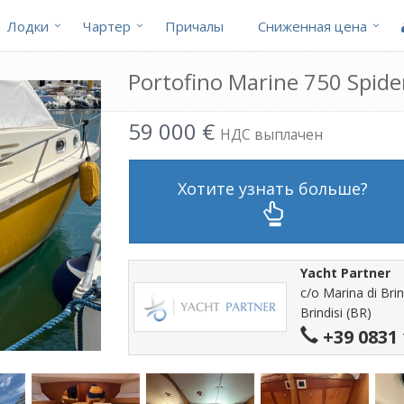
Лодки
Чартер
Причалы
Cниженная цена
Portofino Marine 750 Spide
59 000 €
НДС выплачен
Хотите узнать больше?
Yacht Partner
c/o Marina di Brin
Brindisi (BR)
+39 0831