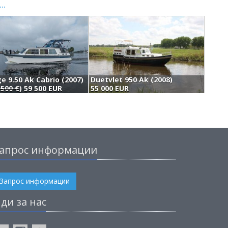
..
e 9.50 Ak Cabrio (2007)
Duetvlet 950 Ak (2008)
J
 500 €
) 59 500 EUR
55 000 EUR
5
апрос информации
Запрос информации
ди за нас