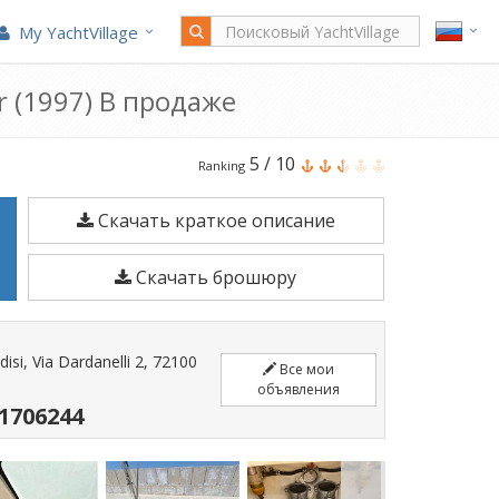
My YachtVillage
r (1997) В продаже
Portofino
5
/
10
Ranking
Marine
Скачать краткое описание
750
Spider
Скачать брошюру
является
9
м
disi, Via Dardanelli 2, 72100
Все мои
Моторная
объявления
лодка
 1706244
построено
в