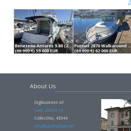
Д
Beneteau Antares 9.80 (2004)
Pursuit 2870 Walkaround (2
(
66 900 €
) 59 000 EUR
(
64 000 €
) 62 000 EUR
About Us
Digibusiness srl
Viale Libertà 10
Collecchio, 43044
info@yachtvillage.net