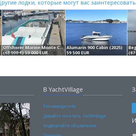
ругие лодки, которые могут вас заинтересовать.
003)
Offshorer Marine Monte Carlo 30 (1982)
Alumarin 900 Cabin (2025)
Beg
(
68 000 €
) 59 000 EUR
59 500 EUR
(
67
В YachtVillage
З
Рекламодатели
Давайте посетить YachtVillage
И
подвергайте объявления
Причалы