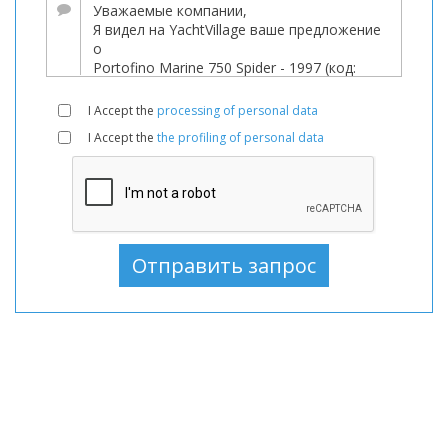
В
продаже,
Лодки
используемый,
I Accept the
processing of personal data
Моторная
I Accept the
the profiling of personal data
лодка
В
продаже,
Моторная
лодка
используемый,
Моторные
лодки
В
продаже,
Моторные