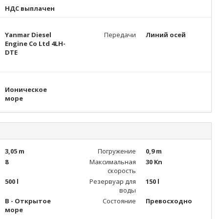
НДС выплачен
Yanmar Diesel
Передачи
Линий осей
Engine Co Ltd 4LH-
DTE
Ионическое
море
3,05 m
Погружение
0,9 m
8
Максимальная
30 Kn
скорость
500 l
Резервуар для
150 l
воды
B - Открытое
Состояние
Превосходно
море