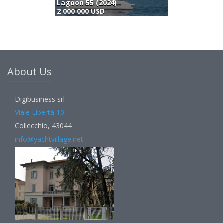
Ice Yachts 62 (2025)
B
1 690 000 EUR
1
About Us
Digibusiness srl
Viale Libertà 10
Collecchio, 43044
info@yachtvillage.net