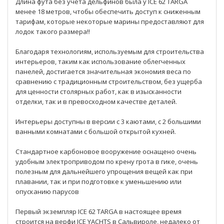
Длина фута без учета дельфинов была у ICE 62 TARGA
менее 18 метров, чтобы обеспечить доступ к сниженным
тарифам, которые некоторые марины предоставляют для
лодок такого размера!!
Благодаря технологиям, используемым для строительства
интерьеров, таким как использование облегченных
панелей, достигается значительная экономия веса по
сравнению с традиционным строительством, без ущерба
для ценности столярных работ, как в изысканности
отделки, так и в превосходном качестве деталей.
Интерьеры доступны в версии с 3 каютами, с 2 большими
ванными комнатами с большой открытой кухней.
Стандартное карбоновое вооружение оснащено очень
удобным электроприводом по крену грота в гике, очень
полезным для дальнейшего упрощения вещей как при
плавании, так и при подготовке к уменьшению или
опусканию парусов
Первый экземпляр ICE 62 TARGA в настоящее время
строится на верфи ICE YACHTS в Сальвироле, недалеко от