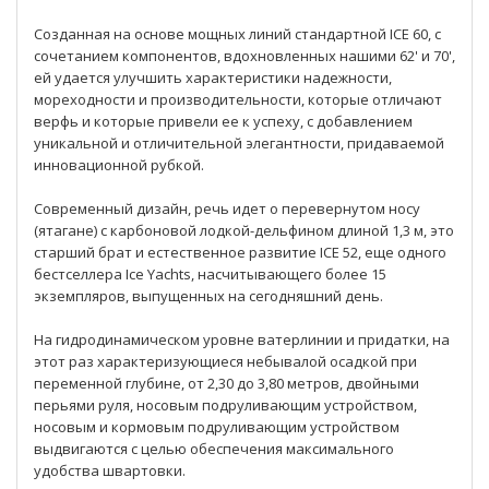
Созданная на основе мощных линий стандартной ICE 60, с
сочетанием компонентов, вдохновленных нашими 62' и 70',
ей удается улучшить характеристики надежности,
мореходности и производительности, которые отличают
верфь и которые привели ее к успеху, с добавлением
уникальной и отличительной элегантности, придаваемой
инновационной рубкой.
Современный дизайн, речь идет о перевернутом носу
(ятагане) с карбоновой лодкой-дельфином длиной 1,3 м, это
старший брат и естественное развитие ICE 52, еще одного
бестселлера Ice Yachts, насчитывающего более 15
экземпляров, выпущенных на сегодняшний день.
На гидродинамическом уровне ватерлинии и придатки, на
этот раз характеризующиеся небывалой осадкой при
переменной глубине, от 2,30 до 3,80 метров, двойными
перьями руля, носовым подруливающим устройством,
носовым и кормовым подруливающим устройством
выдвигаются с целью обеспечения максимального
удобства швартовки.