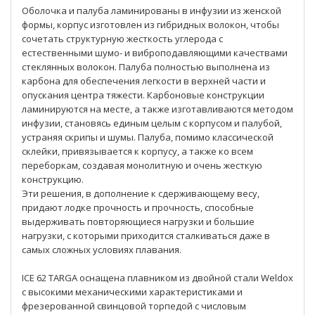
Оболочка и палуба ламинированы в инфузии из женской
формы, корпус изготовлен из гибридных волокон, чтобы
сочетать структурную жесткость углерода с
естественными шумо- и виброподавляющими качествами
стеклянных волокон. Палуба полностью выполнена из
карбона для обеспечения легкости в верхней части и
опускания центра тяжести. Карбоновые конструкции
ламинируются на месте, а также изготавливаются методом
инфузии, становясь единым целым с корпусом и палубой,
устраняя скрипы и шумы. Палуба, помимо классической
склейки, привязывается к корпусу, а также ко всем
переборкам, создавая монолитную и очень жесткую
конструкцию.
Эти решения, в дополнение к сдерживающему весу,
придают лодке прочность и прочность, способные
выдерживать повторяющиеся нагрузки и большие
нагрузки, с которыми приходится сталкиваться даже в
самых сложных условиях плавания.
ICE 62 TARGA оснащена плавником из двойной стали Weldox
с высокими механическими характеристиками и
фрезерованной свинцовой торпедой с числовым