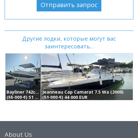
Другие лодки, которые могут вас
заинтересовать...
Bayliner 742cu (2017)
Jeanneau Cap Camarat 7.5 Wa (2008)
A
(
55 000 €
) 51 000 EUR
(
51 000 €
) 44 000 EUR
4
About Us