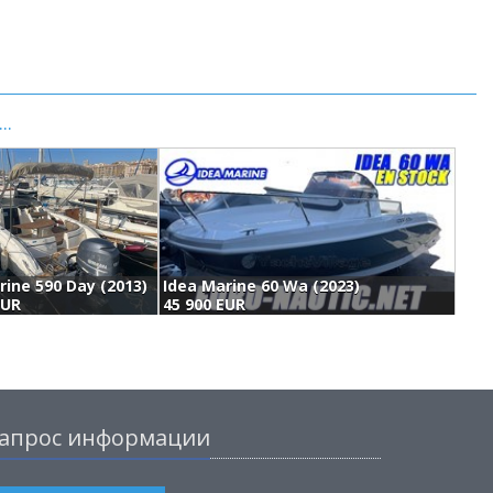
..
rine 590 Day (2013)
Idea Marine 60 Wa (2023)
D
EUR
45 900 EUR
4
апрос информации