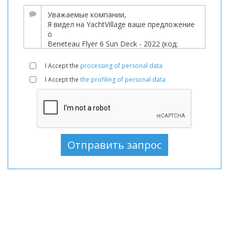
продаже,
Лодки
новый,
Моторная
лодка
I Accept the
processing of personal data
В
I Accept the
the profiling of personal data
продаже,
Моторная
лодка
новый,
Моторные
лодки
В
продаже,
Моторные
лодки