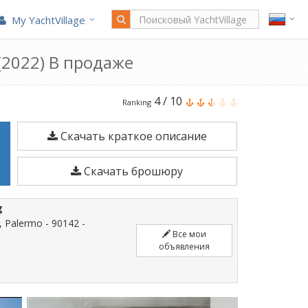
My YachtVillage
 (2022) В продаже
Beneteau
4
/
10
Ranking
Flyer
Скачать краткое описание
6
Sun
Скачать брошюру
Deck
является
g
6,1
, Palermo - 90142 -
м
Все мои
объявления
Моторная
лодка
построено