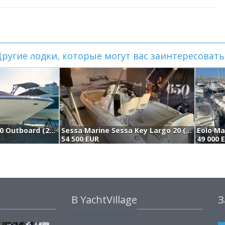
ругие лодки, которые могут вас заинтересовать.
Sea Ray Spx 190 Outboard (2020)
Sessa Marine Sessa Key Largo 20 (2021)
Eolo Ma
54 500 EUR
49 000 
В YachtVillage
З