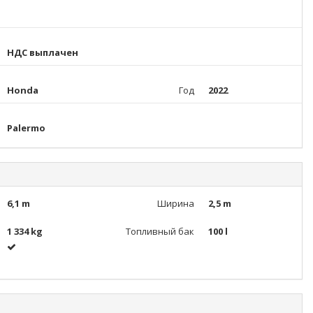
НДС выплачен
Honda
Год
2022
Palermo
6,1 m
Ширина
2,5 m
1 334 kg
Топливный бак
100 l