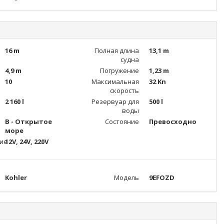
16 m
Полная длина
13,1 m
судна
4,9 m
Погружение
1,23 m
10
Максимальная
32 Kn
скорость
2 160 l
Резервуар для
500 l
воды
B - Открытое
Состояние
Превосходно
море
ие
12V, 24V, 220V
Kohler
Модель
9EFOZD