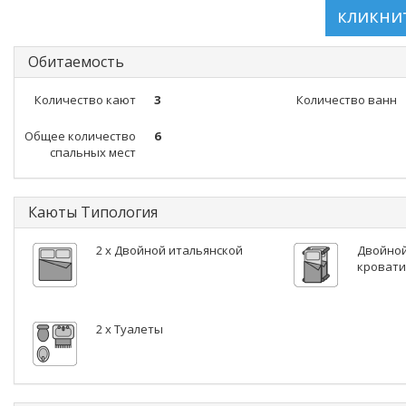
Обитаемость
Количество кают
3
Количество ванн
Общее количество
6
спальных мест
Каюты Типология
2 x Двойной итальянской
Двойной
кровати
2 x Туалеты