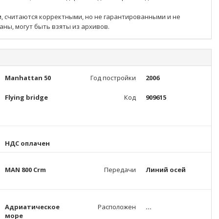
, считаются корректными, но не гарантированными и не
ны, могут быть взяты из архивов.
Manhattan 50
Год постройки
2006
Flying bridge
Код
909615
НДС оплачен
MAN 800 Crm
Передачи
Линий осей
Адриатическое
Расположен
...
море