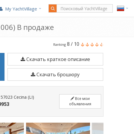
My YachtVillage
2006) В продаже
Sunseeker
8
/
10
Ranking
Manhattan
Скачать краткое описание
50
является
Скачать брошюру
15,66
м
Моторная
- 57023 Cecina (LI)
Все мои
лодка
9953
объявления
построено
в
2006.