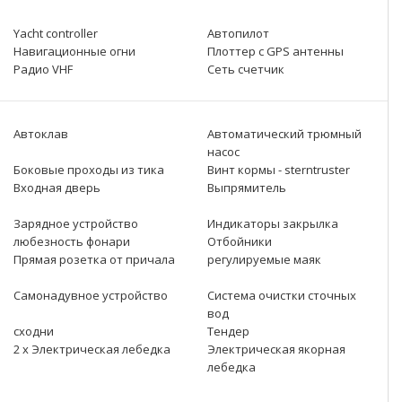
Yacht controller
Автопилот
Навигационные огни
Плоттер с GPS антенны
Радио VHF
Сеть счетчик
Автоклав
Автоматический трюмный
насос
Боковые проходы из тика
Винт кормы - sterntruster
Входная дверь
Выпрямитель
Зарядное устройство
Индикаторы закрылка
любезность фонари
Отбойники
Прямая розетка от причала
регулируемые маяк
Самонадувное устройство
Система очистки сточных
вод
сходни
Тендер
2 x Электрическая лебедка
Электрическая якорная
лебедка