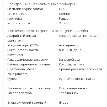
Электронные навигационные приборы
Electronic engine control
GPS
антенна РЛС
Компас
плоттера
Радар
Угол поворота
Эхолот
Техническое оснащение и оснащение палубы
Аварийный сигнал
Аварийный сигнал трюма
двигателя
аккумуляторы (2025)
Альтернатор
Винт носовой части -
внешняя душа
bowtruster
Гидравлические закрылки
Запасной вал
Кабель берегового питания
Колодец из тика
Платформа (Messo
Прямая розетка от причала
allungamento)
Рупор
Ручной трюмный насос
Системы противопожарные
Стиральная цепях
Тиковая палуба
Трап ванной
Электрический трюмный
Якорь