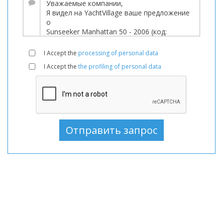
продаже,
Лодки
используемый,
Моторная
I Accept the
processing of personal data
лодка
I Accept the
the profiling of personal data
В
продаже,
Моторная
лодка
используемый,
Моторные
лодки
В
продаже,
Моторные
лодки