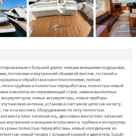
даптированным к большей длине, новыми внешними подушками,
и, потолками и внутренней обшивкой (мостик, гостиной и
екрашена и обработана нанотехнологиями, полная
я, пескоструйная и полностью переработана, полностью новый
мники и выхлопы из нержавеющей стали, замена выхлопных
я аккумуляторов, новые аккумуляторы, новые приборы
я спутниковая антенна, установка счетчиков цепи как на лету,
у, так и на мостике, Оборудование по лету полностью
ала винта плюс запасная ось, два новых винта плюс запасная
ые внутренние и внешние втулки винта, турбина и интеркулер,
все краны полностью переработаны, новый холодильник из
опилотов, новый тендер с складной кормой и двигатель Suzuki