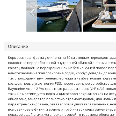
Описание
Кормовая платформа удлинена на 80 см с новым переходом, а
полностью переработанной внутренней обивкой, новыми стенам
каюта), полностью перекрашенной мебелью, синей полосе пер
нанотехнологическая полировка лодки, корпус доведён до нул
тик с проходами, внутренняя лестница и камбуз, новые подъё
крышек, новые уплотнения PSS, новое зарядное устройство дл
Raymarine Axiom 2 Pro с цветным радаром, новая VHF с AIS, нова
так и на мостике, установка индикаторов закрылков как на лет
обновлено, генератор полностью отремонтирован, два новых в
пара отремонтирована, левая головка двигателя заменена, нов
все резиновые фитинги водяных труб интеркулера заменены, 
нержавеющей стали, установка носовой тяги, замена обоих авт