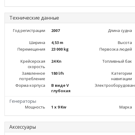
Технические данные
Год регистрации
2007
Длина судна
Ширина
4,53 m
Высота
Перемещения
23 000 kg
Первозка людей
Крейсерская
24 Kn
Топливный бак
скорость
Заявленное
180 l/h
Категории
потребление
навигации
Форма корпуса
В виде V
Электрооборудован
глубокая
Генераторы
Мощность
1 x 9 Kw
Марка
Аксессуары