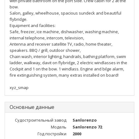
with private bathroom on the port side. Crew cabin for 2 at the
bow.
Salon, galley, wheelhouse, spacious sundeck and beautiful
flybridge.
Equipment and facilities:
Safe, freezer, ice machine, dishwasher, washing machine,
internal telephone, intercom, television,
Antenna and receiver satellite TV, radio, home theater,
speakers. BBQ / grill, outdoor shower,
Chain wash, interior lighting, handrails, bathing platform, swim
ladder, walkway, davit on flybridge, 2 electric windlasses in the
Cockpit and 1 on the bow. 1 windlass. Engine and bilge alarm,
fire extinguishing system, many extras installed on board!
xyz_smap
Основные данные
Судостроительный завод
Sanlorenzo
Модель
Sanlorenzo 72
Год постройки
2000