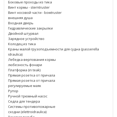
Боковые проходы из тика
Винт кормы - sterntruster
Винт носовой части - bowtruster
внешняя душа
Входная дверь
Гидравлические закрылки
Двойной штурвал
Зарядное устройство
Колодец из тика
Краны малой грузоподъемности для судна (passerella
idraulica)
Лебедка верпования кормы
любезность фонари
Платформа (in teak)
Прямая розетка от причала
Прямая розетка от причала
регулируемые маяк
Рупор
Ручной трюмный насос
Седла для тендера
Системы противопожарные
сходни (elettroidraulica)