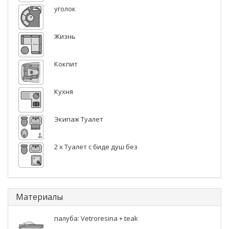
уголок
Жизнь
Кокпит
Кухня
Экипаж Туалет
2 x Туалет с биде душ без
Материалы
палуба: Vetroresina + teak