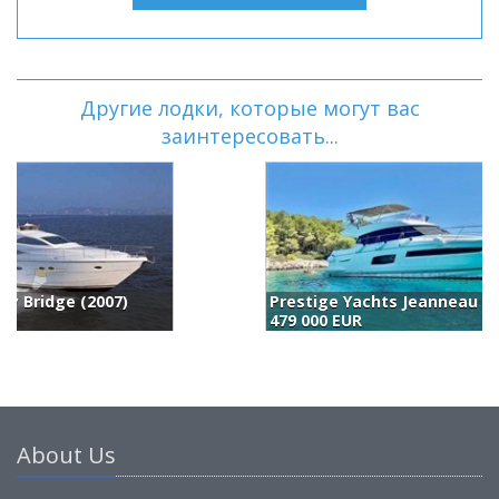
Другие лодки, которые могут вас
заинтересовать...
Prestige Yachts Jeanneau Prestige 550 (2014)
A
479 000 EUR
4
About Us