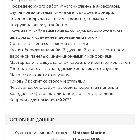
Проведено много работ. Многочисленные аксессуары,
спутниковая система, синие светодиодные фонари,
носовое подруливающее устройство, кормовое
подруливающее устройство.
Гостиная с С-образным диваном, журнальным столиком,
шкафом для хранения и деревянным полом.
Обеденная зона со столом и диванами
Кухня оборудована мойкой, духовкой, льдогенератором,
варочной панелью, индукционными 4 конфорками.
Мастер-каюта с двуспальной кроватью и ванной комнатой
Гостевая каюта с раскладными кроватями. с санузлом.
Матросская каюта с санузлом.
Тиковый кокпит со столом и стульями
Флайбридж со шкафом (раковина, варочная панель и
холодильник), столом с диваном, постом управления.
Ковролин для помещений 2023
Основные данные
Судостроительный завод
Uniesse Marine
Модель
Uniesse 58 Fly