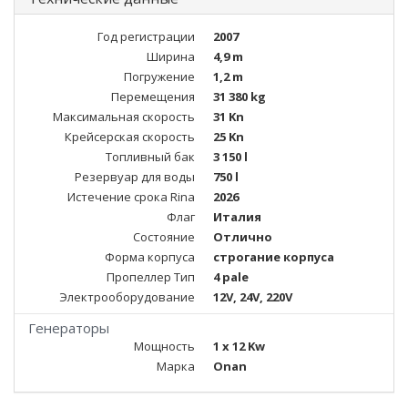
Год регистрации
2007
Ширина
4,9 m
Погружение
1,2 m
Перемещения
31 380 kg
Максимальная скорость
31 Kn
Крейсерская скорость
25 Kn
Топливный бак
3 150 l
Резервуар для воды
750 l
Истечение срока Rina
2026
Флаг
Италия
Состояние
Отлично
Форма корпуса
строгание корпуса
Пропеллер Тип
4 pale
Электрооборудование
12V, 24V, 220V
Генераторы
Мощность
1 x 12 Kw
Марка
Onan