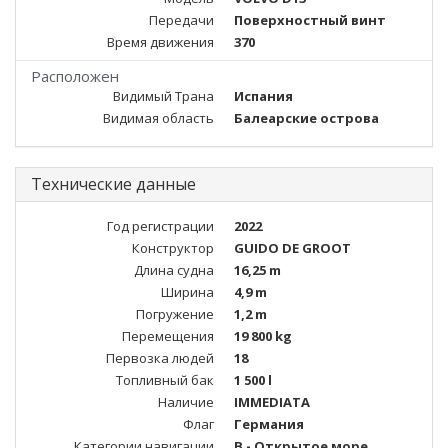
Передачи
Поверхностный винт
Время движения
370
Расположен
Видимый Трана
Испания
Видимая область
Балеарские острова
Технические данные
Год регистрации
2022
Конструктор
GUIDO DE GROOT
Длина судна
16,25 m
Ширина
4,9 m
Погружение
1,2 m
Перемещения
19 800 kg
Первозка людей
18
Топливный бак
1 500 l
Наличие
IMMEDIATA
Флаг
Германия
Категории навигации
B - Открытое море