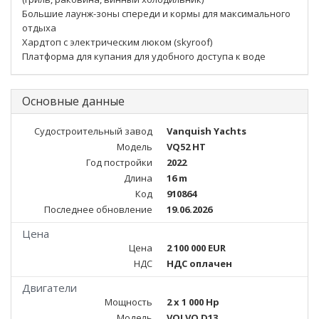
Большие лаунж-зоны спереди и кормы для максимального
отдыха
Хардтоп с электрическим люком (skyroof)
Платформа для купания для удобного доступа к воде
Основные данные
Судостроительный завод
Vanquish Yachts
Модель
VQ52 HT
Год постройки
2022
Длина
16 m
Код
910864
Последнее обновление
19.06.2026
Цена
Цена
2 100 000 EUR
НДС
НДС оплачен
Двигатели
Мощность
2 x 1 000 Hp
Модель
VOLVO D13