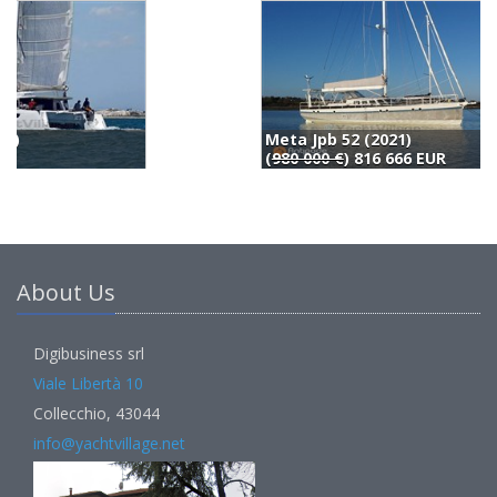
Meta Jpb 52 (2021)
L
(
980 000 €
) 816 666 EUR
9
About Us
Digibusiness srl
Viale Libertà 10
Collecchio, 43044
info@yachtvillage.net