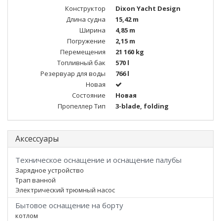
Конструктор
Dixon Yacht Design
Длина судна
15,42 m
Ширина
4,85 m
Погружение
2,15 m
Перемещения
21 160 kg
Топливный бак
570 l
Резервуар для воды
766 l
Новая
Состояние
Новая
Пропеллер Тип
3-blade, folding
Аксессуары
Техническое оснащение и оснащение палубы
Зарядное устройство
Трап ванной
Электрический трюмный насос
Бытовое оснащение на борту
котлом