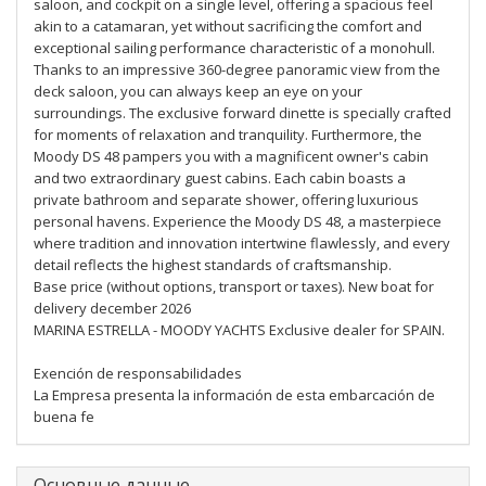
saloon, and cockpit on a single level, offering a spacious feel
akin to a catamaran, yet without sacrificing the comfort and
exceptional sailing performance characteristic of a monohull.
Thanks to an impressive 360-degree panoramic view from the
deck saloon, you can always keep an eye on your
surroundings. The exclusive forward dinette is specially crafted
for moments of relaxation and tranquility. Furthermore, the
Moody DS 48 pampers you with a magnificent owner's cabin
and two extraordinary guest cabins. Each cabin boasts a
private bathroom and separate shower, offering luxurious
personal havens. Experience the Moody DS 48, a masterpiece
where tradition and innovation intertwine flawlessly, and every
detail reflects the highest standards of craftsmanship.
Base price (without options, transport or taxes). New boat for
delivery december 2026
MARINA ESTRELLA - MOODY YACHTS Exclusive dealer for SPAIN.
Exención de responsabilidades
La Empresa presenta la información de esta embarcación de
buena fe
Основные данные