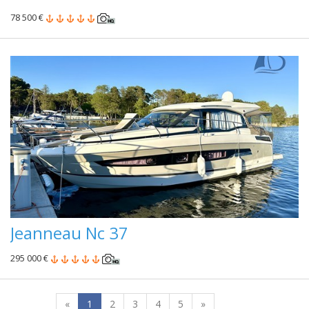
78 500 €
Jeanneau Nc 37
295 000 €
«
1
2
3
4
5
»