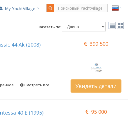
My YachtVillage
Заказать по:
399 500
assic 44 Ak (2008)
бранное
Смотреть все
Увидеть детали
95 000
ontessa 40 E (1995)