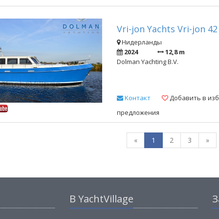
Vri-jon Yachts Vri-jon 42
Нидерланды
2024
12,8 m
Dolman Yachting B.V.
Kонтакт
Добавить в из
предложения
«
1
2
3
»
В YachtVillage
З