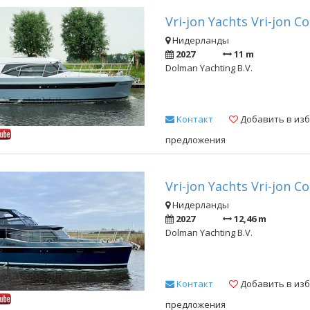
Vri-jon Yachts Vri-jon C
Нидерланды
2027
11 m
Dolman Yachting B.V.
Kонтакт
Добавить в из
предложения
Vri-jon Yachts Vri-jon C
Нидерланды
2027
12,46 m
Dolman Yachting B.V.
Kонтакт
Добавить в из
предложения