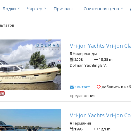
Лодки
Чартер
Причалы
Cниженная цена
ультатов
Vri-jon Yachts Vri-jon Cl
Нидерланды
2008
13,35 m
Dolman Yachting B.V.
Kонтакт
Добавить в из
предложения
Vri-jon Yachts Vri-jon C
Германия
1995
12,1 m