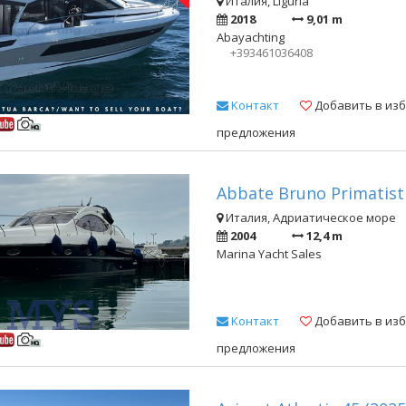
Италия, Liguria
2018
9,01 m
Abayachting
+393461036408
Kонтакт
Добавить в из
предложения
Abbate Bruno Primatist 
Италия, Адриатическое море
2004
12,4 m
Marina Yacht Sales
Kонтакт
Добавить в из
предложения