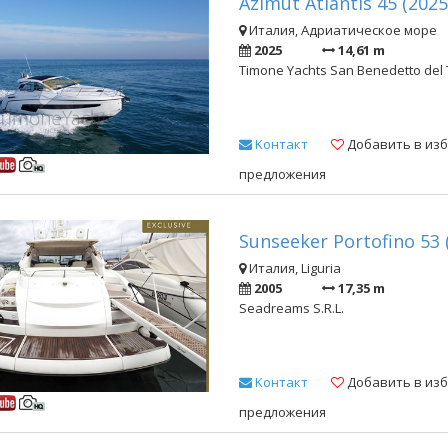
Azimut Atlantis 45 (2025
Италия, Адриатическое море
2025
14,61 m
Timone Yachts San Benedetto del 
Kонтакт
Добавить в из
предложения
Sunseeker Portofino 53 
Италия, Liguria
2005
17,35 m
Seadreams S.R.L.
Kонтакт
Добавить в из
предложения