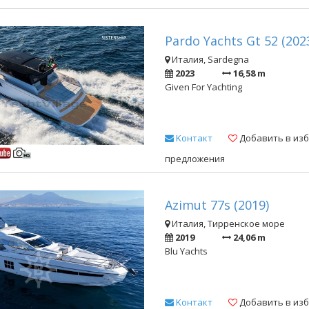
Pardo Yachts Gt 52 (202
Италия, Sardegna
2023
16,58 m
Given For Yachting
Kонтакт
Добавить в из
предложения
Azimut 77s (2019)
Италия, Тирренское море
2019
24,06 m
Blu Yachts
Kонтакт
Добавить в из