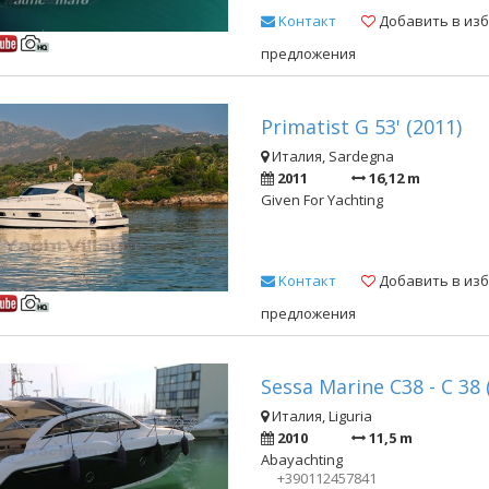
Kонтакт
Добавить в из
предложения
Primatist G 53' (2011)
Италия, Sardegna
2011
16,12 m
Given For Yachting
Kонтакт
Добавить в из
предложения
Sessa Marine C38 - C 38 
Италия, Liguria
2010
11,5 m
Abayachting
+390112457841