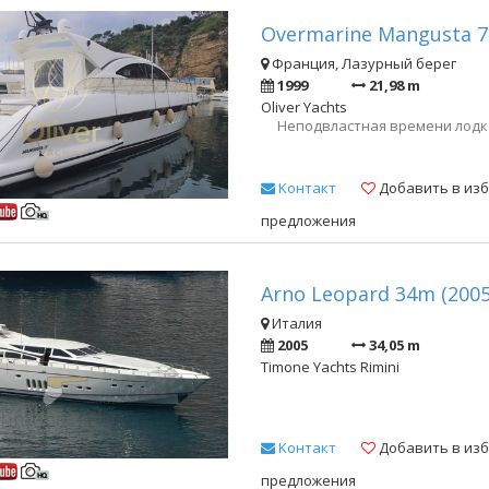
Overmarine Mangusta 72
Франция, Лазурный берег
1999
21,98 m
Oliver Yachts
Неподвластная времени лодка
Kонтакт
Добавить в из
предложения
Arno Leopard 34m (2005
Италия
2005
34,05 m
Timone Yachts Rimini
Kонтакт
Добавить в из
предложения