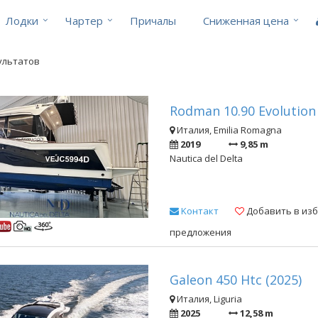
Лодки
Чартер
Причалы
Cниженная цена
зультатов
Rodman 10.90 Evolution 
Италия, Emilia Romagna
2019
9,85 m
Nautica del Delta
Kонтакт
Добавить в из
предложения
Galeon 450 Htc (2025)
Италия, Liguria
2025
12,58 m