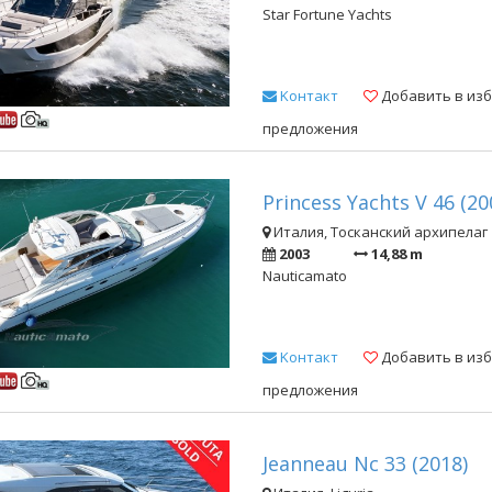
Star Fortune Yachts
Kонтакт
Добавить в из
предложения
Princess Yachts V 46 (20
Италия, Тосканский архипелаг
2003
14,88 m
Nauticamato
Kонтакт
Добавить в из
предложения
Jeanneau Nc 33 (2018)