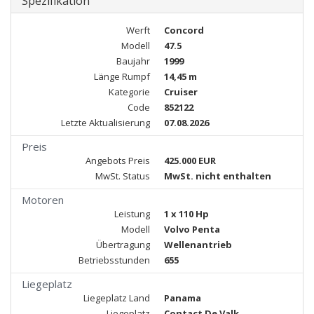
Spezifikation
Werft
Concord
Modell
47.5
Baujahr
1999
Länge Rumpf
14,45 m
Kategorie
Cruiser
Code
852122
Letzte Aktualisierung
07.08.2026
Preis
Angebots Preis
425.000 EUR
MwSt. Status
MwSt. nicht enthalten
Motoren
Leistung
1 x 110 Hp
Modell
Volvo Penta
Übertragung
Wellenantrieb
Betriebsstunden
655
Liegeplatz
Liegeplatz Land
Panama
Liegeplatz
Contact De Valk