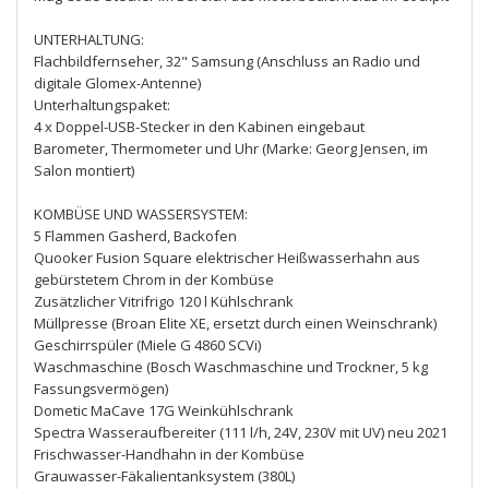
UNTERHALTUNG:
Flachbildfernseher, 32" Samsung (Anschluss an Radio und
digitale Glomex-Antenne)
Unterhaltungspaket:
4 x Doppel-USB-Stecker in den Kabinen eingebaut
Barometer, Thermometer und Uhr (Marke: Georg Jensen, im
Salon montiert)
KOMBÜSE UND WASSERSYSTEM:
5 Flammen Gasherd, Backofen
Quooker Fusion Square elektrischer Heißwasserhahn aus
gebürstetem Chrom in der Kombüse
Zusätzlicher Vitrifrigo 120 l Kühlschrank
Müllpresse (Broan Elite XE, ersetzt durch einen Weinschrank)
Geschirrspüler (Miele G 4860 SCVi)
Waschmaschine (Bosch Waschmaschine und Trockner, 5 kg
Fassungsvermögen)
Dometic MaCave 17G Weinkühlschrank
Spectra Wasseraufbereiter (111 l/h, 24V, 230V mit UV) neu 2021
Frischwasser-Handhahn in der Kombüse
Grauwasser-Fäkalientanksystem (380L)