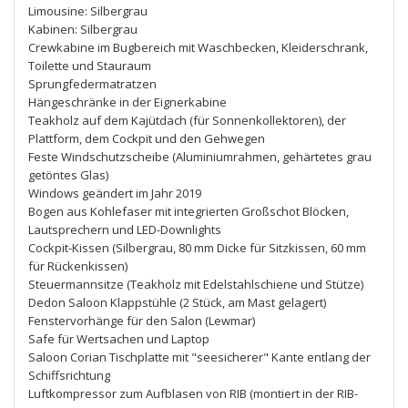
Limousine: Silbergrau
Kabinen: Silbergrau
Crewkabine im Bugbereich mit Waschbecken, Kleiderschrank,
Toilette und Stauraum
Sprungfedermatratzen
Hängeschränke in der Eignerkabine
Teakholz auf dem Kajütdach (für Sonnenkollektoren), der
Plattform, dem Cockpit und den Gehwegen
Feste Windschutzscheibe (Aluminiumrahmen, gehärtetes grau
getöntes Glas)
Windows geändert im Jahr 2019
Bogen aus Kohlefaser mit integrierten Großschot Blöcken,
Lautsprechern und LED-Downlights
Cockpit-Kissen (Silbergrau, 80 mm Dicke für Sitzkissen, 60 mm
für Rückenkissen)
Steuermannsitze (Teakholz mit Edelstahlschiene und Stütze)
Dedon Saloon Klappstühle (2 Stück, am Mast gelagert)
Fenstervorhänge für den Salon (Lewmar)
Safe für Wertsachen und Laptop
Saloon Corian Tischplatte mit "seesicherer" Kante entlang der
Schiffsrichtung
Luftkompressor zum Aufblasen von RIB (montiert in der RIB-