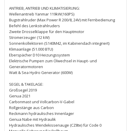
ANTRIEB, ANTRIEB UND KLIMATISIERUNG:
Wellenantrieb Yanmar 119kW(160PS)
Bugstrahlruder (Max Power R 200/8, 24V) mit Fernbedienung
Befehl des Lenkstrahlruders
Zweite Drosselklappe für den Hauptmotor
Stromerzeuger (12 kW)
Sonnenkollektoren (S140M42, im Kabinendach integriert)
Klimaanlage (51.000 BTU)
Eberspächer D10 Heizungssystem
Elektrische Pumpen zum Ölwechsel in Haupt- und
Generatormotoren
Watt & Sea Hydro Generator (600W)
SEGEL & TAKELAGE:
Großsegel 2019
Genua 2021
Carbonmast und Vollcarbon-V-Gabel
Rollgestänge aus Carbon
Reckmann hydraulisches Innenlager
Genua Nabe mit Hydraulik
Hydraulisches Wendekissenauge (CZ8te) für Code 0