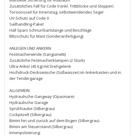
Manuelle Sicherung für Rollbaum
Zusätzliches Fall für Code 0 (inkl. Trittblöcke und Stopper)
Torsionsseil für Innenstag, selbstwendendes Segel
UV-Schutz auf Code 0
Sailhandling-Paket
Hall Spars Schnurrbartstange und Beschläge
Blitzschutz für Mast (Sonderanfertigung)
ANLEGEN UND ANKERN:
Festmacherwinde (Sanguinetti)
Zusätzliche Festmacherklampen (2 Stück)
Ultra-Anker (45 kg) mit Drehgelenk
Hochdruck-Deckswäsche (Süßwasser) im Ankerkasten und in
der Tendergarage
ALLGEMEIN:
Hydraulische Gangway (Opacmare)
Hydraulische Garage
Sprühhaube (Silbergrau)
Cockpitzelt (Silbergrau)
Bimini hin und zurück auf dem Bogen (Silbergrau)
Bimini am Steuerstand (Silbergrau)
Innenpolsterung: