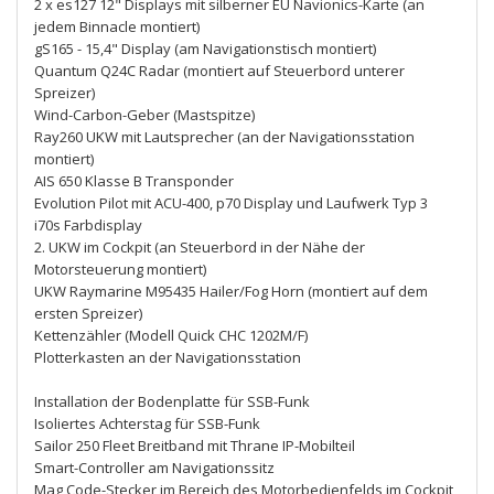
2 x es127 12" Displays mit silberner EU Navionics-Karte (an
jedem Binnacle montiert)
gS165 - 15,4" Display (am Navigationstisch montiert)
Quantum Q24C Radar (montiert auf Steuerbord unterer
Spreizer)
Wind-Carbon-Geber (Mastspitze)
Ray260 UKW mit Lautsprecher (an der Navigationsstation
montiert)
AIS 650 Klasse B Transponder
Evolution Pilot mit ACU-400, p70 Display und Laufwerk Typ 3
i70s Farbdisplay
2. UKW im Cockpit (an Steuerbord in der Nähe der
Motorsteuerung montiert)
UKW Raymarine M95435 Hailer/Fog Horn (montiert auf dem
ersten Spreizer)
Kettenzähler (Modell Quick CHC 1202M/F)
Plotterkasten an der Navigationsstation
Installation der Bodenplatte für SSB-Funk
Isoliertes Achterstag für SSB-Funk
Sailor 250 Fleet Breitband mit Thrane IP-Mobilteil
Smart-Controller am Navigationssitz
Mag Code-Stecker im Bereich des Motorbedienfelds im Cockpit