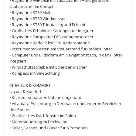
• Raymarine VHF 240E mit zusätzlichem Handgerät und
Lautsprecher im Cockpit
• Raymarine ST60 Multi
• Raymarine ST60 Windmesser
• Raymarine ST60 Tridata Log und Echolot
• Grafisches Echolot im Kartenplotter integriert
• Raymarine Farbplotter E80, radarvorbereitet
• Raymarine Radar 2 kW, 18"-Radarantenne
• Instrumentenkasten am Steuerstand für Radar/Plotter
• Computer und Bildschirm am Navigationstisch, in den Plotter
integriert
• Windschutzscheibe mit Scheibenwischer
• Kompass mit Beleuchtung
INTERIEUR & KOMFORT
Layout & Komfort
• Koje zur separaten Kabine umgebaut
• Alcantara-Polsterung im Decksalon und anderen Bereichen
des Bootes
• Zusätzliches Dachfenster im Salon
• Motorsteuerung im Decksalon
• Teller, Tassen und Gläser für 6 Personen