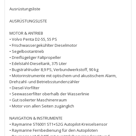
Ausrüstungsliste
AUSRÜSTUNGSLISTE
MOTOR & ANTRIEB
• Volvo Penta D2-55, 55 PS
• Frischwassergekühlter Dieselmotor
• Segelbootantrieb
• Dreiflügeliger Faltpropeller
• Edelstahl-Dieseltank, 375 Liter
• Bugstrahlruder 8,9 PS, Verbundwerkstoff, 90 kg
• Motorinstrumente mit optischem und akustischem Alarm,
Drehzahl- und Betriebsstundenzähler
• Diesel-Vorfilter
• Seewasserfilter oberhalb der Wasserlinie
• Gut isolierter Maschinenraum
• Motor von allen Seiten zugänglich
NAVIGATION & INSTRUMENTE
• Raymarine ST6001 ST1+S2G Autopilot-Kreiselsensor
• Raymarine Fernbedienung für den Autopiloten