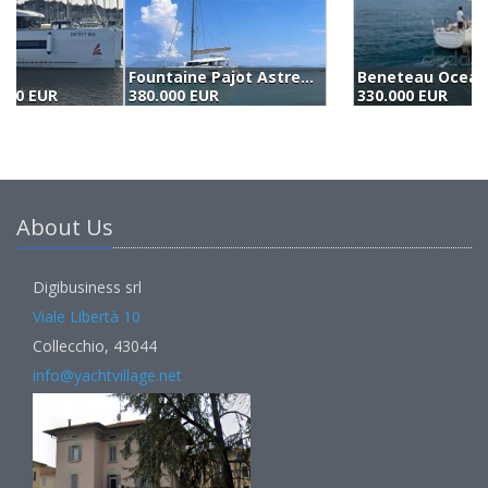
Beneteau Oceanis 40.1 (2023)
330.000 EUR
3
About Us
Digibusiness srl
Viale Libertà 10
Collecchio, 43044
info@yachtvillage.net