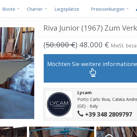
Boote
Charter
Liegeplätze
Preissenkungen
Riva Junior (1967) Zum Ver
(
50.000 €
) 48.000 €
MwSt. beza
Möchten Sie weitere information
Lycam
Porto Carlo Riva, Calata Andr
(GE) - Italy
+39 348 2809797