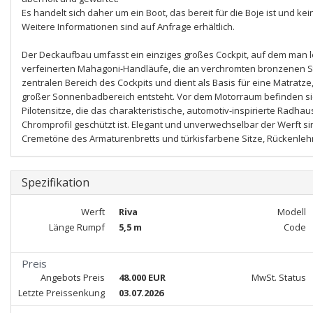
Es handelt sich daher um ein Boot, das bereit für die Boje ist und kei
Weitere Informationen sind auf Anfrage erhältlich.
Der Deckaufbau umfasst ein einziges großes Cockpit, auf dem man le
verfeinerten Mahagoni-Handläufe, die an verchromten bronzenen St
zentralen Bereich des Cockpits und dient als Basis für eine Matratze
großer Sonnenbadbereich entsteht. Vor dem Motorraum befinden sic
Pilotensitze, die das charakteristische, automotiv-inspirierte Rad
Chromprofil geschützt ist. Elegant und unverwechselbar der Werft si
Cremetöne des Armaturenbretts und türkisfarbene Sitze, Rückenle
Spezifikation
Werft
Riva
Modell
Länge Rumpf
5,5 m
Code
Preis
Angebots Preis
48.000 EUR
MwSt. Status
Letzte Preissenkung
03.07.2026