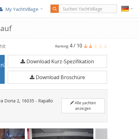
My YachtVillage
kauf
Riva
4
/
10
hlt
Ranking
JUNIOR
Download Kurz-Spezifikation
ist
en?
5,5
Download Broschüre
Meter
Motoryacht
im
ea Doria 2, 16035 - Rapallo
Alle yachten
Jahr
anzeigen
1967
gefertigt.
Angesiedelt