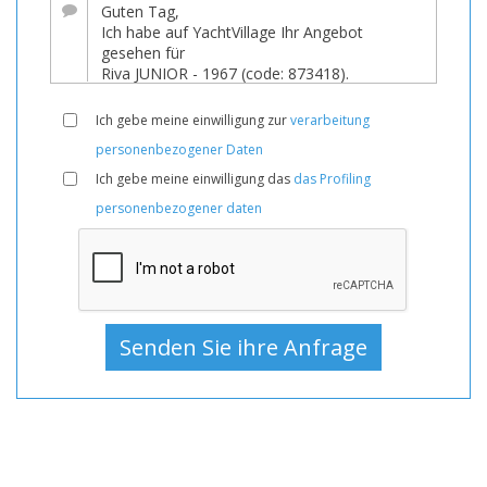
Preissenkung!
Boot,
Boote,
Boot
Ich gebe meine einwilligung zur
verarbeitung
Zum
personenbezogener Daten
Verkauf,
Ich gebe meine einwilligung das
das Profiling
Boote
personenbezogener daten
Gebraucht,
Motoryacht
Zum
Verkauf,
Motoryacht
Gebraucht,
Motoryachten
Zum
Verkauf,