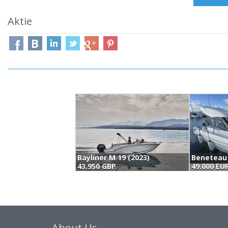
Aktie
Bayliner M 19 (2023)
Beneteau 
43.950 GBP
49.000 EU
About Us