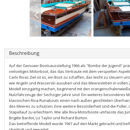
Beschreibung
Auf der Genuaer Bootsausstellung 1966 als "Bombe der Jugend" präsenti
vielseitiges Motorboot, das das Vertraute mit dem verspielten Aspe
Carlo Rivas Ziel ist es, ein Boot zu schaffen, das leicht zu steuern un
wie Angeln und Wasserski ausüben und das Meeresleben in vollen Z
Modell einzigartig machen, beginnend mit den orangenschalenweißen
Nutzfahrzeuge der Sechziger Jahre sind. Ein weiteres besonderes Mer
klassischen Riva-Runabouts einen nach außen gerichteten Überhang
des Meeres zu schützen. Eine weitere Besonderheit sind die Poller, d
Stapellauf zu erleichtern. Wie alle Riva-Motorboote umfasste das Jun
Brigitte Bardot, Liz Taylor und Richard Burton.
Das betreffende Modell wurde 1967 auf den Markt gebracht und befi
überholt und gewartet.