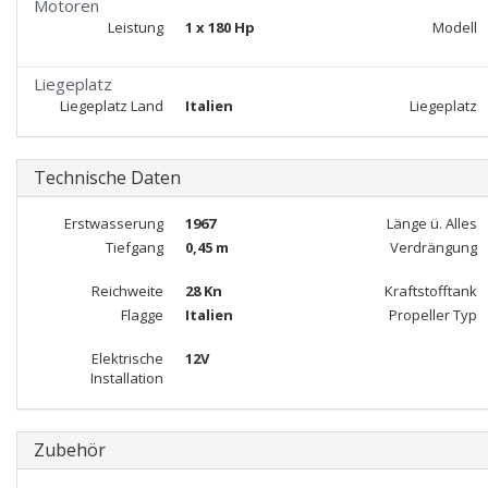
Motoren
Leistung
1 x 180 Hp
Modell
Liegeplatz
Liegeplatz Land
Italien
Liegeplatz
Technische Daten
Erstwasserung
1967
Länge ü. Alles
Tiefgang
0,45 m
Verdrängung
Reichweite
28 Kn
Kraftstofftank
Flagge
Italien
Propeller Typ
Elektrische
12V
Installation
Zubehör