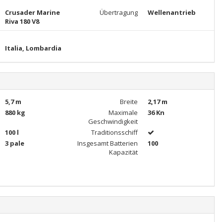
Crusader Marine
Übertragung
Wellenantrieb
Riva 180 V8
Italia, Lombardia
5,7 m
Breite
2,17 m
880 kg
Maximale
36 Kn
Geschwindigkeit
100 l
Traditionsschiff
3 pale
Insgesamt Batterien
100
Kapazität