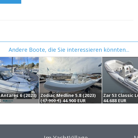
Andere Boote, die Sie interessieren könnten...
Antares 6 (2023)
Zodiac Medline 5.8 (2023)
Zar 53 Classic L
R
(
47.900 €
) 44.900 EUR
44.688 EUR
Im YachtVillage
M