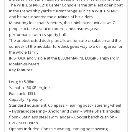
The WHITE SHARK 210 Center Console is the smallest open boat
in the French shipyard's current range. But it's a WHITE SHARK...
and he has inherited the qualities of his elders.
Measuring less than 6 meters, this uninhibited unit allows 7
people to take a seat on board, and ensures great
performance with its sporty hull.
The unobstructed deck plan allows for safe circulation and the
sundeck of the modular foredeck gives way to a dining area for
the whole family.
IN STOCK and visible at the BELON MARINE LOISIRS shipyard in
Moëlan-sur-Mer!
Key features:
Length : 5.98m
Yamaha 150 XB engine
Fuel tank: 135 L
Capacity: 7 people
Standard equipment: Compass – leaning post – steering wheel
– Hydraulic steering – Anchor and chain – White Shark anti-slip
floor – Stainless steel swim ladder – Cockpit bench cushion –
PVC/INOX Liston
Options included: Console awning, leaning post awning