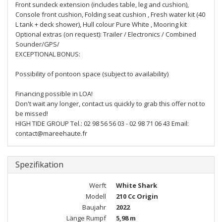
Front sundeck extension (includes table, leg and cushion),
Console front cushion, Folding seat cushion , Fresh water kit (40
L tank + deck shower), Hull colour Pure White , Mooring kit
Optional extras (on request): Trailer / Electronics / Combined
Sounder/GPS/
EXCEPTIONAL BONUS:
Possibility of pontoon space (subject to availability)
Financing possible in LOA!
Don't wait any longer, contact us quickly to grab this offer not to
be missed!
HIGH TIDE GROUP Tel.: 02 98 56 56 03 - 02 98 71 06 43 Email:
contact@mareehaute.fr
Spezifikation
Werft
White Shark
Modell
210 Cc Origin
Baujahr
2022
Länge Rumpf
5,98 m