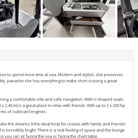
tation to spend more time at sea. Modern and stylish, she preserves
lity, panache she has everything to make short cruising a great
ffering a comfortable ride and safe navigation. With U-shaped seats
x 2.40 m) is a great place to relax with friends. With up to 2 x 200 hp
erms of outboard engines.
ke the Antares 9 the ideal boat for cruises with family and friends!
 incredibly bright. There is a real feeling of space and the lounge
s you can sit facing the sea or facing the chart table.