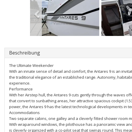
Beschreibung
The Ultimate Weekender
With an innate sense of detail and comfort, the Antares 9 is an invi
the traditional elegance of an established range. Autonomy, habitabi
experience.
Performance
With her Airstep hull, the Antares 9 cuts gently through the waves o
that convert to sunbathing areas, her attractive spacious cockpit (1.53 
power, the Antares 9 has the latest technological developments in t
Accommodations
Two separate cabins, one galley and a cleverly fitted shower room ma
With wraparound windows, the pilothouse has a panoramic view and is
is cleverly organized with a co-pilot seat that swings round. This mean