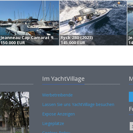
Jeanneau Cap Camarat 9.0 Wa (2023)
Ryck 280 (2023)
150.000 EUR
145.000 EUR
14
Im YachtVillage
M
Werbetreibende
Lassen Sie uns YachtVillage besuchen
F
Expose Anzeigen
Liegeplätze
Cookies Policy