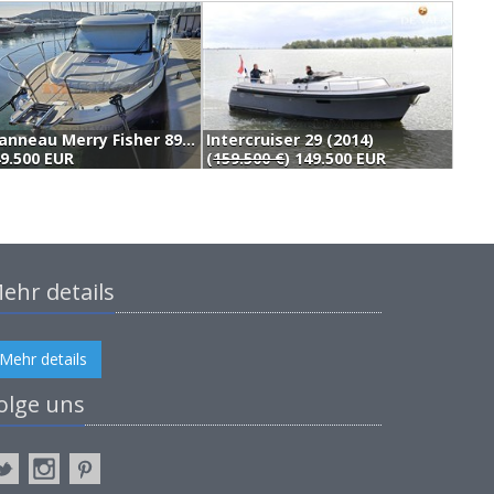
Jeanneau Merry Fisher 895 (2022)
Intercruiser 29 (2014)
R
9.500 EUR
(
159.500 €
) 149.500 EUR
1
ehr details
Mehr details
olge uns