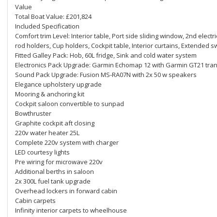
Value
Total Boat Value: £201,824
Included Specification
Comfort trim Level: Interior table, Port side sliding window, 2nd ele
rod holders, Cup holders, Cockpit table, Interior curtains, Extended 
Fitted Galley Pack: Hob, 60L fridge, Sink and cold water system
Electronics Pack Upgrade: Garmin Echomap 12 with Garmin GT21 tran
Sound Pack Upgrade: Fusion MS-RA07N with 2x 50 w speakers
Elegance upholstery upgrade
Mooring & anchoring kit
Cockpit saloon convertible to sunpad
Bowthruster
Graphite cockpit aft closing
220v water heater 25L
Complete 220v system with charger
LED courtesy lights
Pre wiring for microwave 220v
Additional berths in saloon
2x 300L fuel tank upgrade
Overhead lockers in forward cabin
Cabin carpets
Infinity interior carpets to wheelhouse