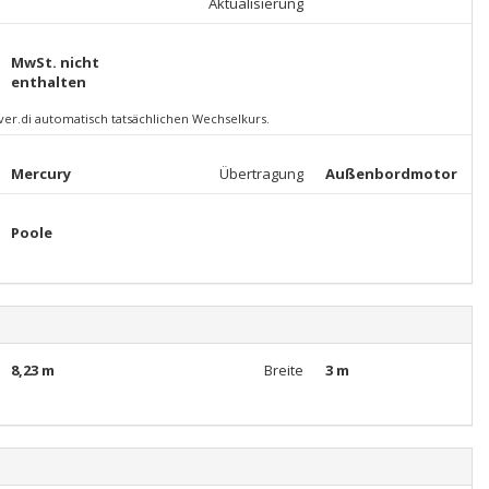
Aktualisierung
MwSt. nicht
enthalten
 ver.di automatisch tatsächlichen Wechselkurs.
Mercury
Übertragung
Außenbordmotor
Poole
8,23 m
Breite
3 m