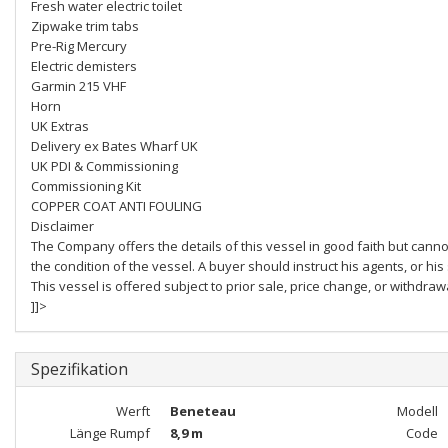
Fresh water electric toilet
Zipwake trim tabs
Pre-Rig Mercury
Electric demisters
Garmin 215 VHF
Horn
UK Extras
Delivery ex Bates Wharf UK
UK PDI & Commissioning
Commissioning Kit
COPPER COAT ANTI FOULING
Disclaimer
The Company offers the details of this vessel in good faith but cann
the condition of the vessel. A buyer should instruct his agents, or his
This vessel is offered subject to prior sale, price change, or withdraw
]]>
Spezifikation
Werft
Beneteau
Modell
Länge Rumpf
8,9 m
Code