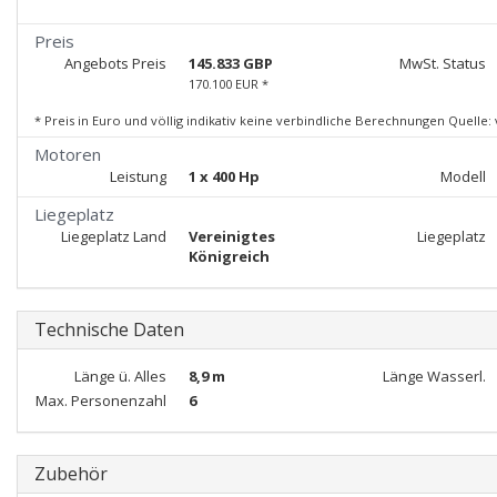
Preis
Angebots Preis
145.833 GBP
MwSt. Status
170.100 EUR *
* Preis in Euro und völlig indikativ keine verbindliche Berechnungen Quelle:
Motoren
Leistung
1 x 400 Hp
Modell
Liegeplatz
Liegeplatz Land
Vereinigtes
Liegeplatz
Königreich
Technische Daten
Länge ü. Alles
8,9 m
Länge Wasserl.
Max. Personenzahl
6
Zubehör