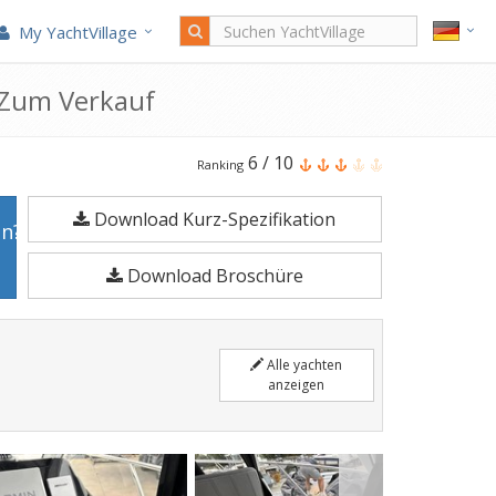
My YachtVillage
 Zum Verkauf
Beneteau
6
/
10
Ranking
Antares
Download Kurz-Spezifikation
9
en?
ist
Download Broschüre
8,9
Meter
Motoryacht
Alle yachten
im
anzeigen
Jahr
2023
gefertigt.