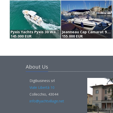
Pyxis Yachts Pyxis 30 Wa Fishing (2022)
Jeanneau Cap Camarat 9.0 Wa (2021)
145.000 EUR
155.000 EUR
About Us
Digibusiness srl
Viale Libertà 10
Collecchio, 43044
info@yachtvillage.net