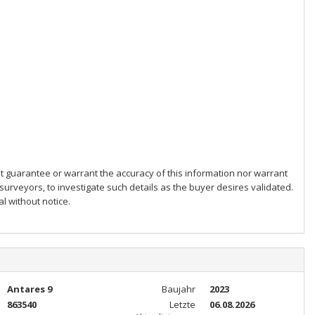
ot guarantee or warrant the accuracy of this information nor warrant
 surveyors, to investigate such details as the buyer desires validated.
al without notice.
Antares 9
Baujahr
2023
863540
Letzte
06.08.2026