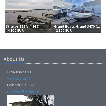
Stratos 355 V (1986)
Grand Boats Grand S470 (2018)
C
14.900 EUR
12.800 EUR
1
About Us
Digibusiness srl
Viale Libertà 10
Collecchio, 43044
info@yachtvillage.net