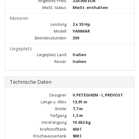
Angebots Preis
329.000 EUR
MwSt. Status
MwSt. enthalten
Motoren
Leistung
2 x 55 Hp
Modell
YANMAR
Betriebsstunden
350
Liegeplatz
Liegeplatz Land
Italien
Revier
Italien
Technische Daten
Designer
V.PETEGHEM - L.PREVOST
Länge ü. Alles
13,61 m
Breite
7,7 m
Tiefgang
1,3 m
Verdrängung
10.652 kg
Kraftstofftank
650 l
Frischwassertank
900 l