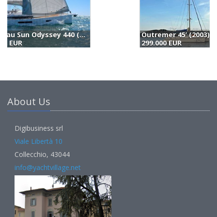
Outremer 45’ (2003)
B
299.000 EUR
2
About Us
Digibusiness srl
Viale Libertà 10
Collecchio, 43044
info@yachtvillage.net