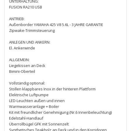
UNTERHALTUNG:
FUSION RA210 USB
ANTRIEB:
Außenborder YAMAHA 425 V8 5.6L - 3 JAHRE GARANTIE
Zipwake-Trimmsteuerung
ANLEGEN UND ANKERN:
El. Ankerwinde
ALLGEMEIN:
Liegekissen an Deck
Bimini-Oberteil
Vollständig optional:
Stollen klappbares Inox in der hinteren Plattform
Elektrische Luftpumpe
LED-Leuchten außen und innen
Warmwasseranlage + Boiler
Kit mit freundlicher Genehmigung (Nr.6 Innenbeleuchtung)
Edelstahl-Handlauf
Überrollbügel GFK mit Sonnenzelt
Synthetisches Teakholz an Deck und in den Korridoren