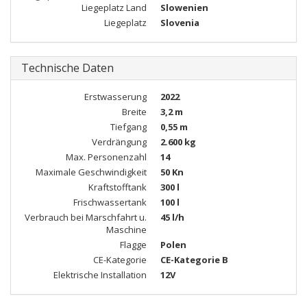
Liegeplatz Land
Slowenien
Liegeplatz
Slovenia
Technische Daten
Erstwasserung
2022
Breite
3,2 m
Tiefgang
0,55 m
Verdrängung
2.600 kg
Max. Personenzahl
14
Maximale Geschwindigkeit
50 Kn
Kraftstofftank
300 l
Frischwassertank
100 l
Verbrauch bei Marschfahrt u.
45 l/h
Maschine
Flagge
Polen
CE-Kategorie
CE-Kategorie B
Elektrische Installation
12V