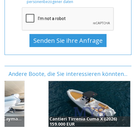
personenbezogener daten
Andere Boote, die Sie interessieren könnten...
Cantieri Tirrenia Cuma X (2026)
R
159.000 EUR
1