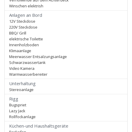
Verholwinde auf dem Achterdeck
Winschen elektrish
Anlagen an Bord
12V Steckdose
220V Steckdose
BBQ/ Grill
elektrische Toilette
Innenholzboden
Klimaanlage
Meerwasser Entsalzungsanlage
Schwarzwassertank
Video Kamera
Warmwasserbereiter
Unterhaltung
Stereoanlage
Rigg
Bugspriet
Lazy Jack
Rollfockanlage
Küchen-und Haushaltsgeräte