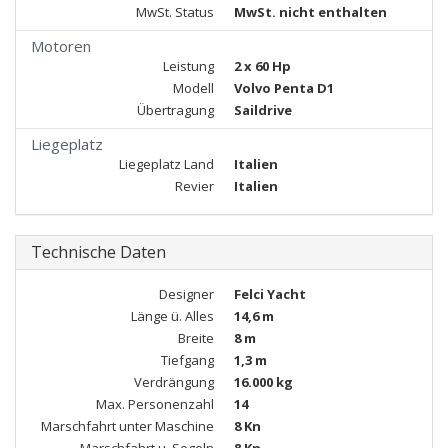
MwSt. Status
MwSt. nicht enthalten
Motoren
Leistung
2 x 60 Hp
Modell
Volvo Penta D1
Übertragung
Saildrive
Liegeplatz
Liegeplatz Land
Italien
Revier
Italien
Technische Daten
Designer
Felci Yacht
Länge ü. Alles
14,6 m
Breite
8 m
Tiefgang
1,3 m
Verdrängung
16.000 kg
Max. Personenzahl
14
Marschfahrt unter Maschine
8 Kn