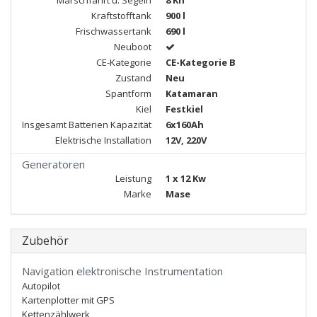
Marschfahrt u. Segeln
8 Kn
Kraftstofftank
900 l
Frischwassertank
690 l
Neuboot
CE-Kategorie
CE-Kategorie B
Zustand
Neu
Spantform
Katamaran
Kiel
Festkiel
Insgesamt Batterien Kapazität
6x160Ah
Elektrische Installation
12V, 220V
Generatoren
Leistung
1 x 12 Kw
Marke
Mase
Zubehör
Navigation elektronische Instrumentation
Autopilot
Kartenplotter mit GPS
Kettenzählwerk