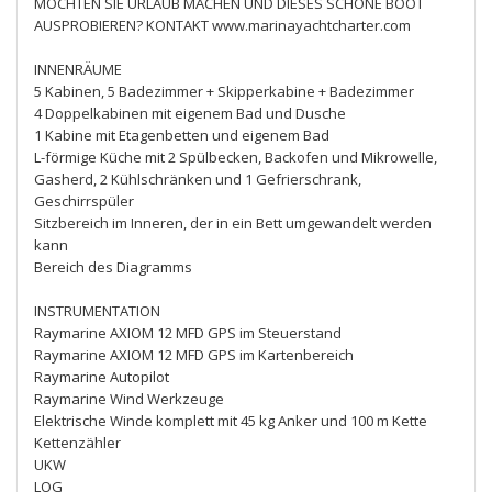
MÖCHTEN SIE URLAUB MACHEN UND DIESES SCHÖNE BOOT
AUSPROBIEREN? KONTAKT www.marinayachtcharter.com
INNENRÄUME
5 Kabinen, 5 Badezimmer + Skipperkabine + Badezimmer
4 Doppelkabinen mit eigenem Bad und Dusche
1 Kabine mit Etagenbetten und eigenem Bad
L-förmige Küche mit 2 Spülbecken, Backofen und Mikrowelle,
Gasherd, 2 Kühlschränken und 1 Gefrierschrank,
Geschirrspüler
Sitzbereich im Inneren, der in ein Bett umgewandelt werden
kann
Bereich des Diagramms
INSTRUMENTATION
Raymarine AXIOM 12 MFD GPS im Steuerstand
Raymarine AXIOM 12 MFD GPS im Kartenbereich
Raymarine Autopilot
Raymarine Wind Werkzeuge
Elektrische Winde komplett mit 45 kg Anker und 100 m Kette
Kettenzähler
UKW
LOG