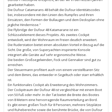
gearbeitet haben.
Die Dufour Catamarans 48 behält die Dufour-Identitätscodes
bei, insbesondere mit den Linien des Rumpfes und ihren
Einsätzen, den Formen der Bullaugen und dem Decksplan ohne
jegliche Hindernisse."
Die Flybridge der Dufour 48 Katamarane ist ein
Schlüsselelement dieses Projekts. Als zweites Cockpit
entwickelt, wird der Wohnraum im Freien deutlich erweitert.
Die Ruderstation bietet einen absoluten Vorteil in Bezug auf die
Sicht. Die große, von Superyachten inspirierte Konsole
integriert alle Geräte auf sehr ergonomische Weise.
Die beiden Großsegelwinden, Fock und Gennaker sind gut zu
erreichen.
Der Steuermann profitiert auch von einem verstellbaren Sitz
und dem Bimini, das entweder in Segeltuch oder starr erhältlich
ist.
Ein funktionales Cockpit als Erweiterung des Wohnzimmers.
Der Cockpitraum der Dufour 48 ist vergleichbar mit einem Boot
von 50 Fuß oder mehr. In der Tat bietet die Breite des Bootes
von 8 Metern eine hervorragende Raumverteilung an Bord.
Es gibt einen großen Tisch für 8 Personen, mehrere Sitzplätze
und Ruhebereiche sowie die berühmte Brücke, die von Dufour