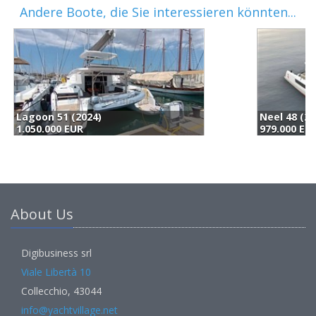
Andere Boote, die Sie interessieren könnten...
Neel 48 (2027)
O
979.000 EUR
1
About Us
Digibusiness srl
Viale Libertà 10
Collecchio, 43044
info@yachtvillage.net