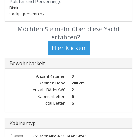
Polster und Persenninge
Bimini
Cockpitpersenning
Möchten Sie mehr über diese Yacht
erfahren?
Bewohnbarkeit
Anzahl Kabinen
3
Kabinen Höhe
200 cm
Anzahl Bäder/WC
2
Kabinenbetten
6
Total Betten
6
Kabinentyp
3 x Doppelkoje "Queen Size"