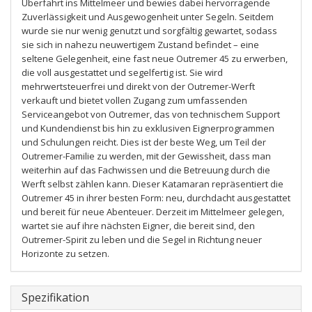
Überfahrt ins Mittelmeer und bewies dabei hervorragende
Zuverlässigkeit und Ausgewogenheit unter Segeln. Seitdem
wurde sie nur wenig genutzt und sorgfältig gewartet, sodass
sie sich in nahezu neuwertigem Zustand befindet – eine
seltene Gelegenheit, eine fast neue Outremer 45 zu erwerben,
die voll ausgestattet und segelfertig ist. Sie wird
mehrwertsteuerfrei und direkt von der Outremer-Werft
verkauft und bietet vollen Zugang zum umfassenden
Serviceangebot von Outremer, das von technischem Support
und Kundendienst bis hin zu exklusiven Eignerprogrammen
und Schulungen reicht. Dies ist der beste Weg, um Teil der
Outremer-Familie zu werden, mit der Gewissheit, dass man
weiterhin auf das Fachwissen und die Betreuung durch die
Werft selbst zählen kann. Dieser Katamaran repräsentiert die
Outremer 45 in ihrer besten Form: neu, durchdacht ausgestattet
und bereit für neue Abenteuer. Derzeit im Mittelmeer gelegen,
wartet sie auf ihre nächsten Eigner, die bereit sind, den
Outremer-Spirit zu leben und die Segel in Richtung neuer
Horizonte zu setzen.
Spezifikation