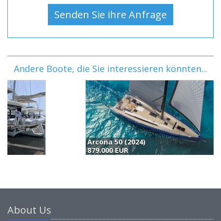
Andere Boote, die Sie interessieren könnten...
Arcona 50 (2024)
L
879.000 EUR
8
About Us