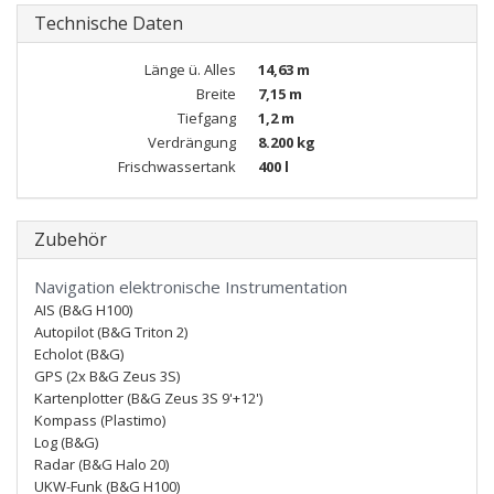
Technische Daten
Länge ü. Alles
14,63 m
Breite
7,15 m
Tiefgang
1,2 m
Verdrängung
8.200 kg
Frischwassertank
400 l
Zubehör
Navigation elektronische Instrumentation
AIS (B&G H100)
Autopilot (B&G Triton 2)
Echolot (B&G)
GPS (2x B&G Zeus 3S)
Kartenplotter (B&G Zeus 3S 9'+12')
Kompass (Plastimo)
Log (B&G)
Radar (B&G Halo 20)
UKW-Funk (B&G H100)