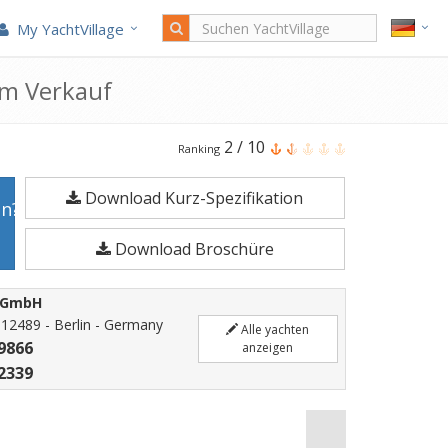
My YachtVillage
um Verkauf
Sea
2
/
10
Ranking
Ray
Download Kurz-Spezifikation
210
en?
SPXE
Download Broschüre
ist
6,55
E GmbH
Meter
- 12489 - Berlin - Germany
Alle yachten
Motoryacht
9866
anzeigen
im
2339
Jahr
2026