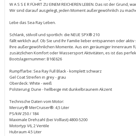
W A S S E R FÜHRT ZU EINEM REICHEREN LEBEN. Das ist der Grund, war
Wir sind darauf ausgelegt, jeden Moment außergewöhnlich zu mach
Lebe das Sea Ray Leben.
Schlank, stilvoll und sportlich: die NEUE SPX® 210
fällt wirklich auf. Ob Sie und Ihr Familie lieber entspannen oder akti
Ihre außergewöhnlichen Momente. Aus ein geräumiger Innenraum fü
zusätzlichen Komfort oder Wassersport Aktivitäten, es ist das perfekt
Bootslagernummer: B16E626
Rumpffarbe: Sea Ray Full Black - komplett schwarz
Gel Coat Streifen in grey - grau
Oberdeck: White - weiß
Polsterung: Dune - hellbeige mit dunkelbraunem Akzent
Technische Daten vom Motor:
Mercury® MerCruiser®: 4,5 Liter
PS/kW 250 / 184
Maximale Drehzahl (bei Volllast) 4800-5200
Motortyp V6, 2 Ventile
Hubraum 4.5 Liter