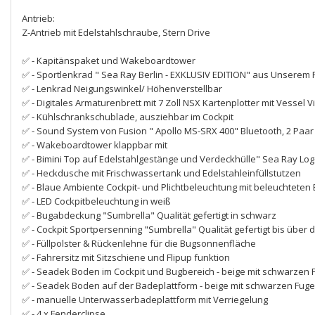
Antrieb:
Z-Antrieb mit Edelstahlschraube, Stern Drive
✅ - Kapitänspaket und Wakeboardtower
✅ - Sportlenkrad " Sea Ray Berlin - EXKLUSIV EDITION" aus Unserem F
✅ - Lenkrad Neigungswinkel/ Höhenverstellbar
✅ - Digitales Armaturenbrett mit 7 Zoll NSX Kartenplotter mit Vesse
✅ - Kühlschrankschublade, ausziehbar im Cockpit
✅ - Sound System von Fusion " Apollo MS-SRX 400" Bluetooth, 2 Paar
✅ - Wakeboardtower klappbar mit
✅ - Bimini Top auf Edelstahlgestänge und Verdeckhülle" Sea Ray 
✅ - Heckdusche mit Frischwassertank und Edelstahleinfüllstutzen
✅ - Blaue Ambiente Cockpit- und Plichtbeleuchtung mit beleuchteten 
✅ - LED Cockpitbeleuchtung in weiß
✅ - Bugabdeckung "Sumbrella" Qualität gefertigt in schwarz
✅ - Cockpit Sportpersenning "Sumbrella" Qualität gefertigt bis über 
✅ - Füllpolster & Rückenlehne für die Bugsonnenfläche
✅ - Fahrersitz mit Sitzschiene und Flipup funktion
✅ - Seadek Boden im Cockpit und Bugbereich - beige mit schwarzen 
✅ - Seadek Boden auf der Badeplattform - beige mit schwarzen Fug
✅ - manuelle Unterwasserbadeplattform mit Verriegelung
✅ - 4 x Fenderclipse