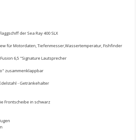
laggschiff der Sea Ray 400 SLX
l View für Motordaten, Tiefenmesser,Wassertemperatur, Fishfinder
 Fusion 6,5 "Signature Lautsprecher
Logo" zusammenklappbar
Edelstahl - Getränkehalter
die Frontscheibe in schwarz
Fugen
en