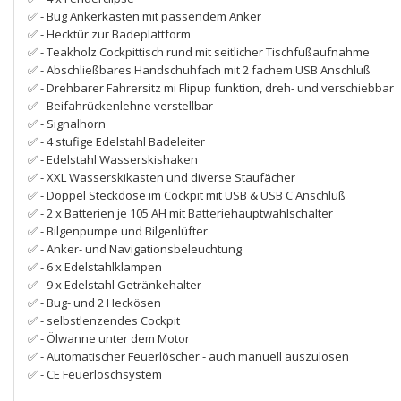
✅ - Bug Ankerkasten mit passendem Anker
✅ - Hecktür zur Badeplattform
✅ - Teakholz Cockpittisch rund mit seitlicher Tischfußaufnahme
✅ - Abschließbares Handschuhfach mit 2 fachem USB Anschluß
✅ - Drehbarer Fahrersitz mi Flipup funktion, dreh- und verschiebbar
✅ - Beifahrückenlehne verstellbar
✅ - Signalhorn
✅ - 4 stufige Edelstahl Badeleiter
✅ - Edelstahl Wasserskishaken
✅ - XXL Wasserskikasten und diverse Staufächer
✅ - Doppel Steckdose im Cockpit mit USB & USB C Anschluß
✅ - 2 x Batterien je 105 AH mit Batteriehauptwahlschalter
✅ - Bilgenpumpe und Bilgenlüfter
✅ - Anker- und Navigationsbeleuchtung
✅ - 6 x Edelstahlklampen
✅ - 9 x Edelstahl Getränkehalter
✅ - Bug- und 2 Heckösen
✅ - selbstlenzendes Cockpit
✅ - Ölwanne unter dem Motor
✅ - Automatischer Feuerlöscher - auch manuell auszulosen
✅ - CE Feuerlöschsystem