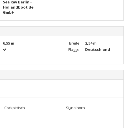
Sea Ray Berlin -
Hollandboot de
GmbH
6,55 m
Breite
2,54 m
Flagge
Deutschland
Cockpittisch
Signalhorn