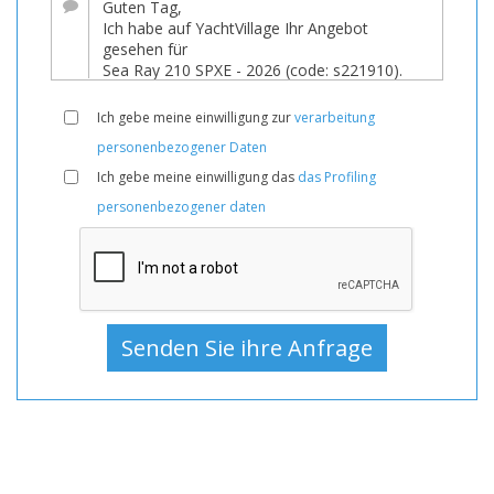
Boot
Zum
Verkauf,
Boote
Ich gebe meine einwilligung zur
verarbeitung
Neu,
personenbezogener Daten
Motoryacht
Ich gebe meine einwilligung das
das Profiling
Zum
personenbezogener daten
Verkauf,
Motoryacht
Neu,
Motoryachten
Zum
Verkauf,
Motoryachten
Neu,