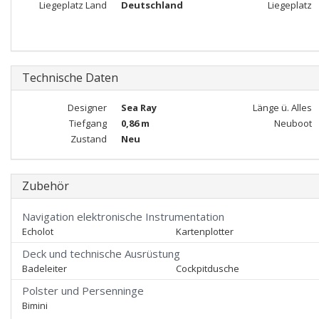
Liegeplatz Land
Deutschland
Liegeplatz
Technische Daten
Designer
Sea Ray
Länge ü. Alles
Tiefgang
0,86 m
Neuboot
Zustand
Neu
Zubehör
Navigation elektronische Instrumentation
Echolot
Kartenplotter
Deck und technische Ausrüstung
Badeleiter
Cockpitdusche
Polster und Persenninge
Bimini