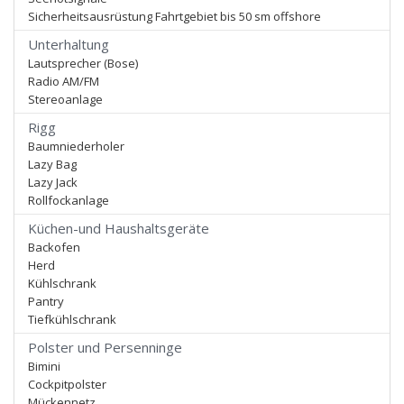
Sicherheitsausrüstung Fahrtgebiet bis 50 sm offshore
Unterhaltung
Lautsprecher (Bose)
Radio AM/FM
Stereoanlage
Rigg
Baumniederholer
Lazy Bag
Lazy Jack
Rollfockanlage
Küchen-und Haushaltsgeräte
Backofen
Herd
Kühlschrank
Pantry
Tiefkühlschrank
Polster und Persenninge
Bimini
Cockpitpolster
Mückennetz