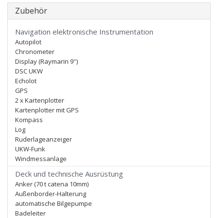
Zubehör
Navigation elektronische Instrumentation
Autopilot
Chronometer
Display (Raymarin 9'')
DSC UKW
Echolot
GPS
2 x Kartenplotter
Kartenplotter mit GPS
Kompass
Log
Ruderlageanzeiger
UKW-Funk
Windmessanlage
Deck und technische Ausrüstung
Anker (70 t catena 10mm)
Außenborder-Halterung
automatische Bilgepumpe
Badeleiter