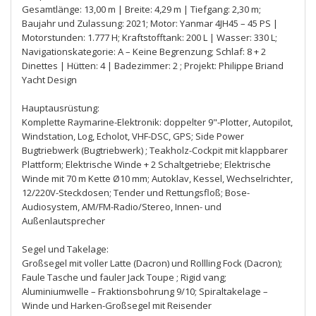
Gesamtlänge: 13,00 m | Breite: 4,29 m | Tiefgang: 2,30 m;
Baujahr und Zulassung: 2021; Motor: Yanmar 4JH45 – 45 PS |
Motorstunden: 1.777 H; Kraftstofftank: 200 L | Wasser: 330 L;
Navigationskategorie: A – Keine Begrenzung; Schlaf: 8 + 2
Dinettes | Hütten: 4 | Badezimmer: 2 ; Projekt: Philippe Briand
Yacht Design
Hauptausrüstung:
Komplette Raymarine-Elektronik: doppelter 9"-Plotter, Autopilot,
Windstation, Log, Echolot, VHF-DSC, GPS; Side Power
Bugtriebwerk (Bugtriebwerk) ; Teakholz-Cockpit mit klappbarer
Plattform; Elektrische Winde + 2 Schaltgetriebe; Elektrische
Winde mit 70 m Kette Ø10 mm; Autoklav, Kessel, Wechselrichter,
12/220V-Steckdosen; Tender und Rettungsfloß; Bose-
Audiosystem, AM/FM-Radio/Stereo, Innen- und
Außenlautsprecher
Segel und Takelage:
Großsegel mit voller Latte (Dacron) und Rollling Fock (Dacron);
Faule Tasche und fauler Jack Toupe ; Rigid vang;
Aluminiumwelle – Fraktionsbohrung 9/10; Spiraltakelage –
Winde und Harken-Großsegel mit Reisender