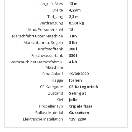
Länge ü. Alles
13 m
Breite
4,29 m
Tiefgang
2,3 m
Verdrängung
8.561 kg
Max. Personenzahl
18
Marschfahrt unter Maschine
7 Kn
Marschfahrt u. Segeln
8 Kn
Kraftstofftank
200 l
Frischwassertank
330 l
Verbrauch bei Marschfahrt u.
4 l/h
Maschine
Rina Ablauf
19/06/2029
Flagge
Italien
CE-Kategorie
CE-Kategorie A
Zustand
Sehr gut
Kiel
Jolle
Propeller Typ
tripala fissa
Ballast Material
Gusseisen
Elektrische Installation
12V, 220V