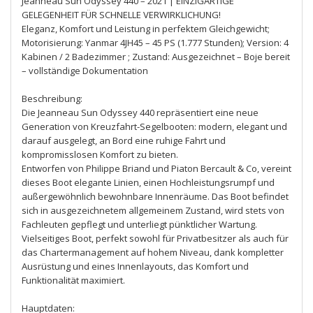
Jeanneau Sun Odyssey 440 – 2021 | EINZIGARTIGE
GELEGENHEIT FÜR SCHNELLE VERWIRKLICHUNG!
Eleganz, Komfort und Leistung in perfektem Gleichgewicht;
Motorisierung: Yanmar 4JH45 – 45 PS (1.777 Stunden); Version: 4
Kabinen / 2 Badezimmer ; Zustand: Ausgezeichnet – Boje bereit
– vollständige Dokumentation
Beschreibung:
Die Jeanneau Sun Odyssey 440 repräsentiert eine neue
Generation von Kreuzfahrt-Segelbooten: modern, elegant und
darauf ausgelegt, an Bord eine ruhige Fahrt und
kompromisslosen Komfort zu bieten.
Entworfen von Philippe Briand und Piaton Bercault & Co, vereint
dieses Boot elegante Linien, einen Hochleistungsrumpf und
außergewöhnlich bewohnbare Innenräume. Das Boot befindet
sich in ausgezeichnetem allgemeinem Zustand, wird stets von
Fachleuten gepflegt und unterliegt pünktlicher Wartung.
Vielseitiges Boot, perfekt sowohl für Privatbesitzer als auch für
das Chartermanagement auf hohem Niveau, dank kompletter
Ausrüstung und eines Innenlayouts, das Komfort und
Funktionalität maximiert.
Hauptdaten: