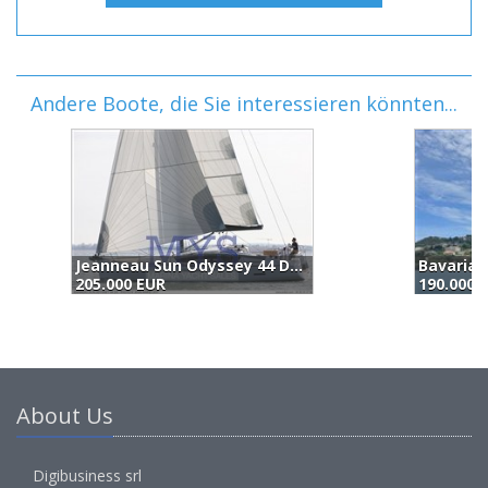
Andere Boote, die Sie interessieren könnten...
Bavaria 42 Vision (2014)
H
190.000 EUR
(
About Us
Digibusiness srl