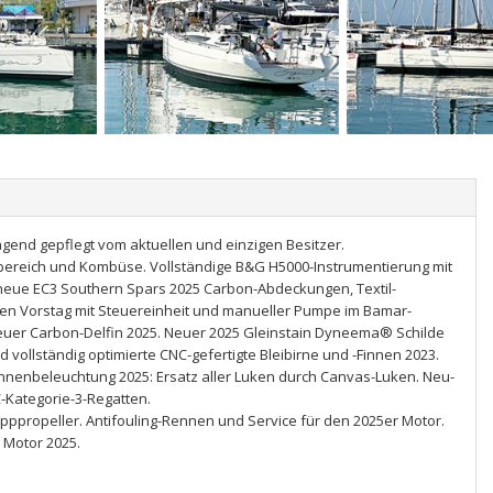
agend gepflegt vom aktuellen und einzigen Besitzer.
enbereich und Kombüse. Vollständige B&G H5000-Instrumentierung mit
ue EC3 Southern Spars 2025 Carbon-Abdeckungen, Textil-
 den Vorstag mit Steuereinheit und manueller Pumpe im Bamar-
neuer Carbon-Delfin 2025. Neuer 2025 Gleinstain Dyneema® Schilde
 vollständig optimierte CNC-gefertigte Bleibirne und -Finnen 2023.
Innenbeleuchtung 2025: Ersatz aller Luken durch Canvas-Luken. Neu-
C-Kategorie-3-Regatten.
apppropeller. Antifouling-Rennen und Service für den 2025er Motor.
 Motor 2025.