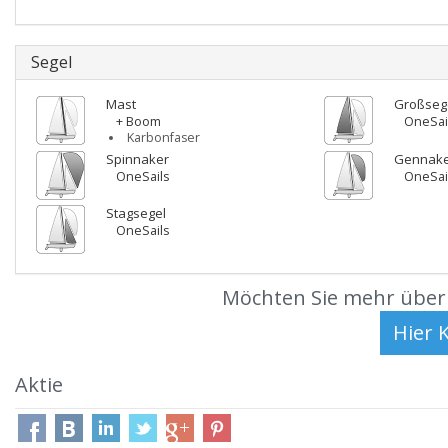
Segel
Mast
Großseg
+ Boom
OneSai
Karbonfaser
Spinnaker
Gennak
OneSails
OneSai
Stagsegel
OneSails
Möchten Sie mehr über 
Aktie