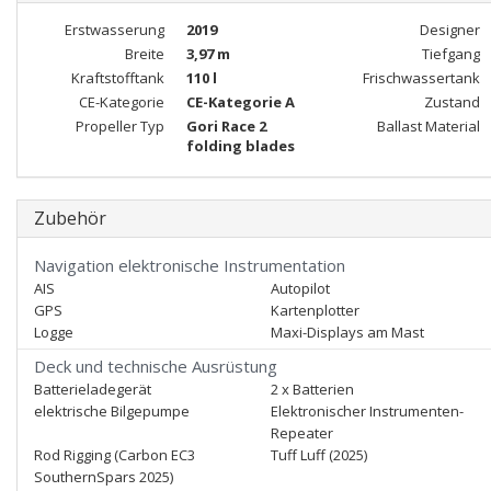
Erstwasserung
2019
Designer
Breite
3,97 m
Tiefgang
Kraftstofftank
110 l
Frischwassertank
CE-Kategorie
CE-Kategorie A
Zustand
Propeller Typ
Gori Race 2
Ballast Material
folding blades
Zubehör
Navigation elektronische Instrumentation
AIS
Autopilot
GPS
Kartenplotter
Logge
Maxi-Displays am Mast
Deck und technische Ausrüstung
Batterieladegerät
2 x Batterien
elektrische Bilgepumpe
Elektronischer Instrumenten-
Repeater
Rod Rigging (Carbon EC3
Tuff Luff (2025)
SouthernSpars 2025)