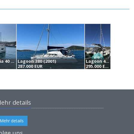
Fountaine Pajot Lucia 40 (2019)
Lagoon 380 (2001)
Lagoon 40 (2020)
B
287.000 EUR
295.000 EUR
2
ehr details
Mehr details
olge uns