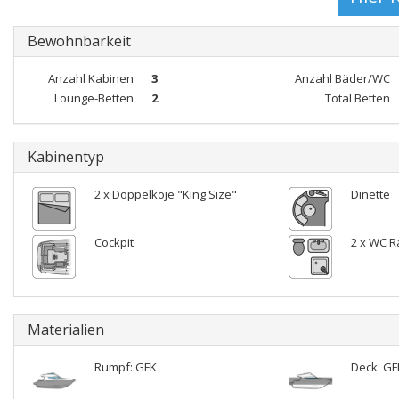
Bewohnbarkeit
Anzahl Kabinen
3
Anzahl Bäder/WC
Lounge-Betten
2
Total Betten
Kabinentyp
2 x Doppelkoje "King Size"
Dinette
Cockpit
2 x WC R
Materialien
Rumpf: GFK
Deck: GF