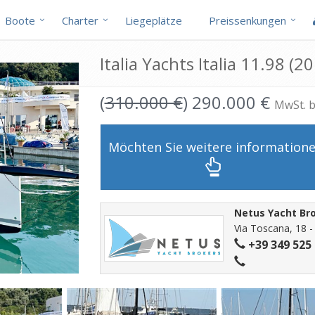
Boote
Charter
Liegeplätze
Preissenkungen
Italia Yachts Italia 11.98 (
(
310.000 €
) 290.000 €
MwSt. b
Möchten Sie weitere information
Netus Yacht Br
Via Toscana, 18 -
+39 349 525