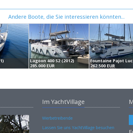
Andere Boote, die Sie interessieren könnten...
1)
Lagoon 400 S2 (2012)
285.000 EUR
262.500 EUR
Im YachtVillage
M
Werbetreibende
Lassen Sie uns YachtVillage besuchen
F