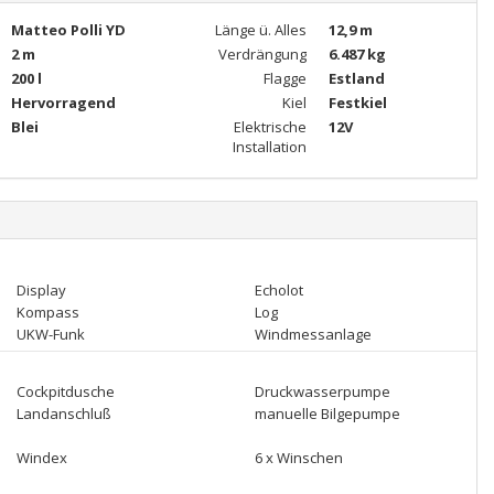
Matteo Polli YD
Länge ü. Alles
12,9 m
2 m
Verdrängung
6.487 kg
200 l
Flagge
Estland
Hervorragend
Kiel
Festkiel
Blei
Elektrische
12V
Installation
Display
Echolot
Kompass
Log
UKW-Funk
Windmessanlage
Cockpitdusche
Druckwasserpumpe
Landanschluß
manuelle Bilgepumpe
Windex
6 x Winschen