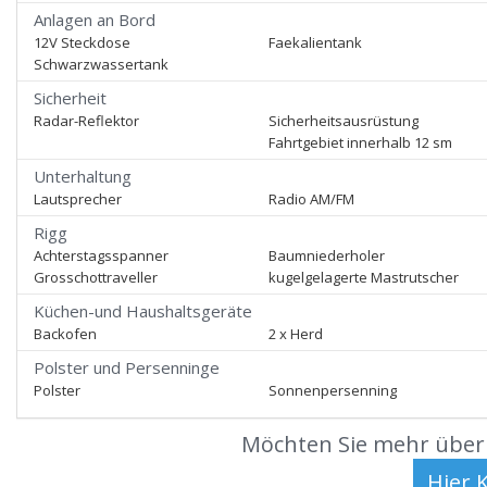
Anlagen an Bord
12V Steckdose
Faekalientank
Schwarzwassertank
Sicherheit
Radar-Reflektor
Sicherheitsausrüstung
Fahrtgebiet innerhalb 12 sm
Unterhaltung
Lautsprecher
Radio AM/FM
Rigg
Achterstagsspanner
Baumniederholer
Grosschottraveller
kugelgelagerte Mastrutscher
Küchen-und Haushaltsgeräte
Backofen
2 x Herd
Polster und Persenninge
Polster
Sonnenpersenning
Möchten Sie mehr über 