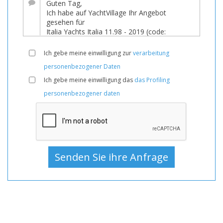
sie
eine
bedeutende
Preissenkung!
Ich gebe meine einwilligung zur
verarbeitung
Boot,
personenbezogener Daten
Boote,
Ich gebe meine einwilligung das
das Profiling
Boot
personenbezogener daten
Zum
Verkauf,
Boote
Gebraucht,
Segelyacht
Zum
Verkauf,
Segelyacht
Gebraucht,