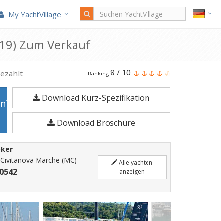
My YachtVillage
2019) Zum Verkauf
Italia
8
/
10
ezahlt
Ranking
Yachts
Download Kurz-Spezifikation
Italia
en?
11.98
Download Broschüre
ist
11,65
oker
Meter
 Civitanova Marche (MC)
Alle yachten
Segelyacht
 0542
anzeigen
im
Jahr
2019