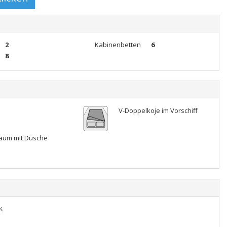
2
Kabinenbetten
6
8
V-Doppelkoje im Vorschiff
aum mit Dusche
K