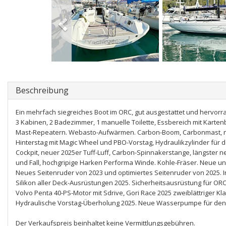
Beschreibung
Ein mehrfach siegreiches Boot im ORC, gut ausgestattet und hervorr
3 Kabinen, 2 Badezimmer, 1 manuelle Toilette, Essbereich mit Kart
Mast-Repeatern. Webasto-Aufwärmen. Carbon-Boom, Carbonmast, ne
Hinterstag mit Magic Wheel und PBO-Vorstag, Hydraulikzylinder für
Cockpit, neuer 2025er Tuff-Luff, Carbon-Spinnakerstange, längster 
und Fall, hochgripige Harken Performa Winde. Kohle-Fräser. Neue und
Neues Seitenruder von 2023 und optimiertes Seitenruder von 2025. 
Silikon aller Deck-Ausrüstungen 2025. Sicherheitsausrüstung für OR
Volvo Penta 40-PS-Motor mit Sdrive, Gori Race 2025 zweiblättriger Kl
Hydraulische Vorstag-Überholung 2025. Neue Wasserpumpe für den
Der Verkaufspreis beinhaltet keine Vermittlungsgebühren.