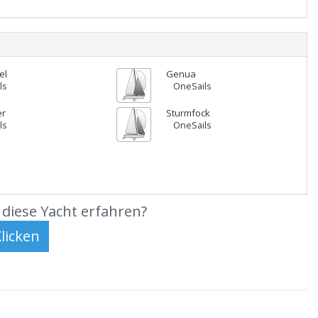
el
Genua
ls
OneSails
er
Sturmfock
ls
OneSails
diese Yacht erfahren?