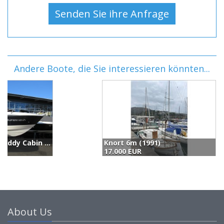
Andere Boote, die Sie interessieren könnten...
Knort 6m (1991)
S
17.000 EUR
1
About Us