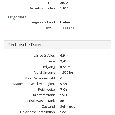
Baujahr
2009
Betriebsstunden
1.000
Liegeplatz
Liegeplatz Land
Italien
Revier
Toscana
Technische Daten
Länge ü. Alles
6,9 m
Breite
2,45 m
Tiefgang
0,53 m
Verdrängung
1.500 kg
Max. Personenzahl
6
Maximale Geschwindigkeit
9 Kn
Reichweite
7 Kn
Kraftstofftank
150 l
Frischwassertank
80 l
Zustand
Sehr gut
Elektrische Installation
12V