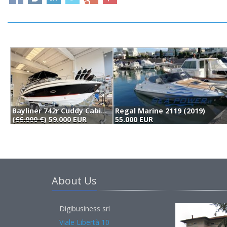
Bayliner 742r Cuddy Cabin (2022)
Regal Marine 2119 (2019)
(
66.000 €
) 59.000 EUR
55.000 EUR
About Us
Digibusiness srl
Viale Libertà 10