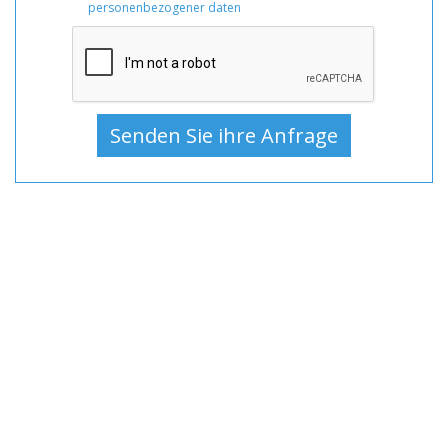
Verkauf,
personenbezogener daten
Boote
Neu,
Motoryacht
Zum
Verkauf,
Motoryacht
Neu,
Motoryachten
Zum
Verkauf,
Motoryachten
Neu,