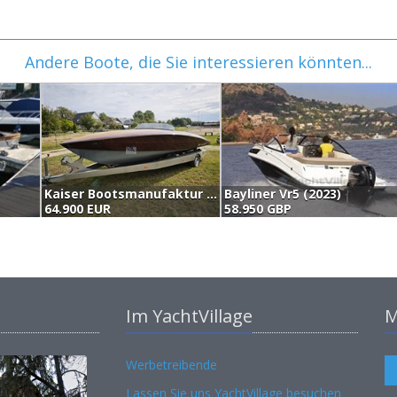
Andere Boote, die Sie interessieren könnten...
Kaiser Bootsmanufaktur Kaiser 650 (2013)
Bayliner Vr5 (2023)
64.900 EUR
58.950 GBP
Im YachtVillage
M
Werbetreibende
Lassen Sie uns YachtVillage besuchen