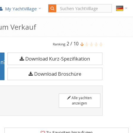
My YachtVillage
Zum Verkauf
Zar
2
/
10
Ranking
61
Download Kurz-Spezifikation
Classic
en?
Plus
Download Broschüre
ist
6,18
Meter
Alle yachten
Motoryacht
anzeigen
im
Jahr
2024
Zu Favoriten hinzufügen