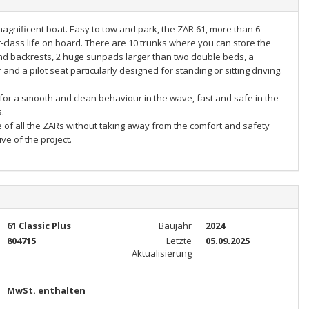
agnificent boat. Easy to tow and park, the ZAR 61, more than 6
st-class life on board. There are 10 trunks where you can store the
 and backrests, 2 huge sunpads larger than two double beds, a
 and a pilot seat particularly designed for standing or sitting driving.
 for a smooth and clean behaviour in the wave, fast and safe in the
.
of all the ZARs without taking away from the comfort and safety
ve of the project.
61 Classic Plus
Baujahr
2024
804715
Letzte
05.09.2025
Aktualisierung
MwSt. enthalten