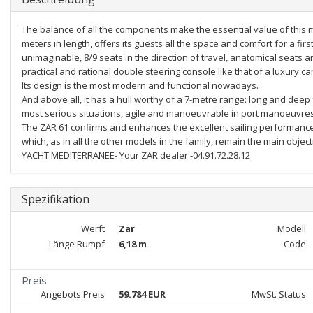
The balance of all the components make the essential value of this m
meters in length, offers its guests all the space and comfort for a fir
unimaginable, 8/9 seats in the direction of travel, anatomical seats
practical and rational double steering console like that of a luxury car
Its design is the most modern and functional nowadays.
And above all, it has a hull worthy of a 7-metre range: long and deep
most serious situations, agile and manoeuvrable in port manoeuvres
The ZAR 61 confirms and enhances the excellent sailing performance 
which, as in all the other models in the family, remain the main objecti
YACHT MEDITERRANEE- Your ZAR dealer -04.91.72.28.12
Spezifikation
Werft
Zar
Modell
Länge Rumpf
6,18 m
Code
Preis
Angebots Preis
59.784 EUR
MwSt. Status