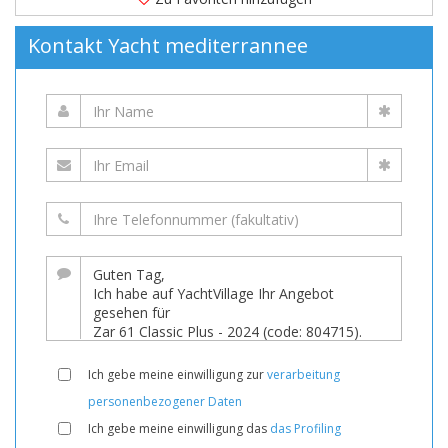
gefertigt.
Angesiedelt
Kontakt Yacht mediterrannee
in
(Frankreich)
ist
verfügbar
zum
verkauf
bei
59.784 EUR
auf
YachtVillage.net.
Boot,
Boote,
Ich gebe meine einwilligung zur
verarbeitung
Boot
personenbezogener Daten
Zum
Ich gebe meine einwilligung das
das Profiling