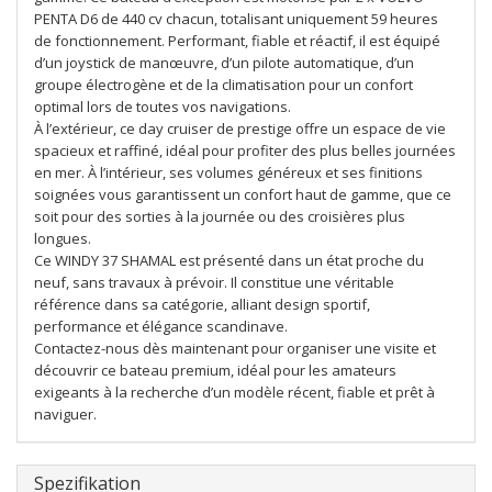
PENTA D6 de 440 cv chacun, totalisant uniquement 59 heures
de fonctionnement. Performant, fiable et réactif, il est équipé
d’un joystick de manœuvre, d’un pilote automatique, d’un
groupe électrogène et de la climatisation pour un confort
optimal lors de toutes vos navigations.
À l’extérieur, ce day cruiser de prestige offre un espace de vie
spacieux et raffiné, idéal pour profiter des plus belles journées
en mer. À l’intérieur, ses volumes généreux et ses finitions
soignées vous garantissent un confort haut de gamme, que ce
soit pour des sorties à la journée ou des croisières plus
longues.
Ce WINDY 37 SHAMAL est présenté dans un état proche du
neuf, sans travaux à prévoir. Il constitue une véritable
référence dans sa catégorie, alliant design sportif,
performance et élégance scandinave.
Contactez-nous dès maintenant pour organiser une visite et
découvrir ce bateau premium, idéal pour les amateurs
exigeants à la recherche d’un modèle récent, fiable et prêt à
naviguer.
Spezifikation