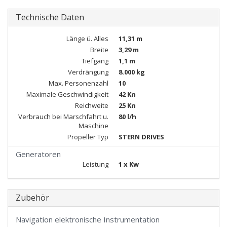
Technische Daten
Länge ü. Alles
11,31 m
Breite
3,29 m
Tiefgang
1,1 m
Verdrängung
8.000 kg
Max. Personenzahl
10
Maximale Geschwindigkeit
42 Kn
Reichweite
25 Kn
Verbrauch bei Marschfahrt u.
80 l/h
Maschine
Propeller Typ
STERN DRIVES
Generatoren
Leistung
1 x Kw
Zubehör
Navigation elektronische Instrumentation