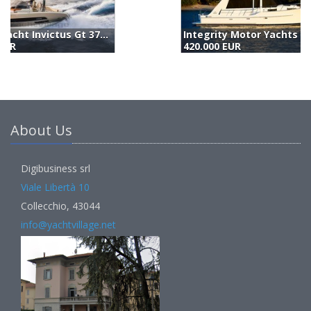
Integrity Motor Yachts Integrity 380 Fly (2023)
420.000 EUR
4
About Us
Digibusiness srl
Viale Libertà 10
Collecchio, 43044
info@yachtvillage.net