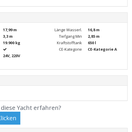
17,99 m
Länge Wasserl.
16,8 m
3,3 m
Tiefgang Min
2,85 m
19.900 kg
Kraftstofftank
650 l
CE-Kategorie
CE-Kategorie A
24V, 220V
diese Yacht erfahren?