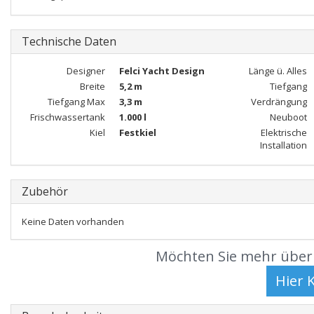
Technische Daten
Designer
Felci Yacht Design
Länge ü. Alles
Breite
5,2 m
Tiefgang
Tiefgang Max
3,3 m
Verdrängung
Frischwassertank
1.000 l
Neuboot
Kiel
Festkiel
Elektrische
Installation
Zubehör
Keine Daten vorhanden
Möchten Sie mehr über 