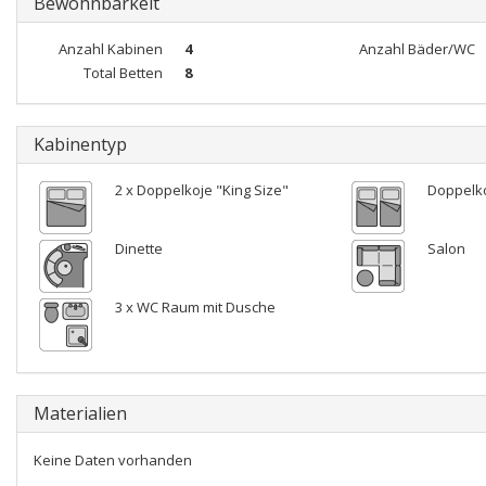
Bewohnbarkeit
Anzahl Kabinen
4
Anzahl Bäder/WC
Total Betten
8
Kabinentyp
2 x Doppelkoje "King Size"
Doppelk
Dinette
Salon
3 x WC Raum mit Dusche
Materialien
Keine Daten vorhanden