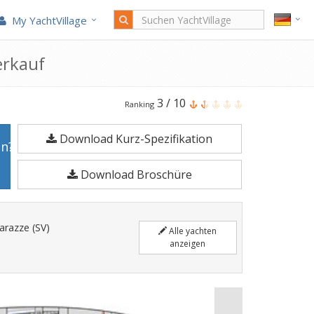
My YachtVillage
erkauf
ICE
3
/
10
Ranking
Yachts
Download Kurz-Spezifikation
Ice
en?
Yachts
Download Broschüre
62
ist
17,99
arazze (SV)
Alle yachten
Meter
anzeigen
Segelyacht
im
Jahr