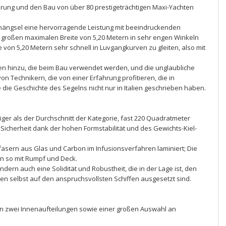
fahrung und den Bau von über 80 prestigeträchtigen Maxi-Yachten
hängsel eine hervorragende Leistung mit beeindruckenden
er großen maximalen Breite von 5,20 Metern in sehr engen Winkeln
on 5,20 Metern sehr schnell in Luvgangkurven zu gleiten, also mit
n hinzu, die beim Bau verwendet werden, und die unglaubliche
n Technikern, die von einer Erfahrung profitieren, die in
 die Geschichte des Segelns nicht nur in Italien geschrieben haben.
iger als der Durchschnitt der Kategorie, fast 220 Quadratmeter
icherheit dank der hohen Formstabilität und des Gewichts-Kiel-
fasern aus Glas und Carbon im Infusionsverfahren laminiert; Die
n so mit Rumpf und Deck.
ern auch eine Solidität und Robustheit, die in der Lage ist, den
n selbst auf den anspruchsvollsten Schiffen ausgesetzt sind.
on zwei Innenaufteilungen sowie einer großen Auswahl an