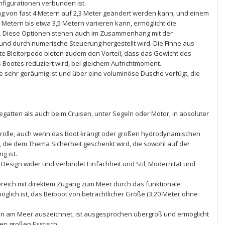
konfigurationen verbunden ist.
g von fast 4 Metern auf 2,3 Meter geändert werden kann, und einem
 Metern bis etwa 3,5 Metern variieren kann, ermöglicht die
. Diese Optionen stehen auch im Zusammenhang mit der
und durch numerische Steuerung hergestellt wird. Die Finne aus
e Bleitorpedo bieten zudem den Vorteil, dass das Gewicht des
Bootes reduziert wird, bei gleichem Aufrichtmoment.
ie sehr geräumig ist und über eine voluminöse Dusche verfügt, die
egatten als auch beim Cruisen, unter Segeln oder Motor, in absoluter
ntrolle, auch wenn das Boot krängt oder großen hydrodynamischen
, die dem Thema Sicherheit geschenkt wird, die sowohl auf der
g ist.
t Design wider und verbindet Einfachheit und Stil, Modernität und
reich mit direktem Zugang zum Meer durch das funktionale
glich ist, das Beiboot von beträchtlicher Größe (3,20 Meter ohne
n am Meer auszeichnet, ist ausgesprochen übergroß und ermöglicht
en großen Esstisch.