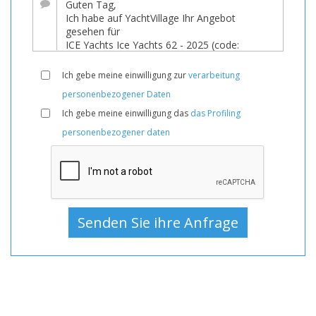
Zum
Verkauf,
Boote
Neu,
Ich gebe meine einwilligung zur
verarbeitung
Segelyacht
personenbezogener Daten
Zum
Ich gebe meine einwilligung das
das Profiling
Verkauf,
personenbezogener daten
Segelyacht
Neu,
Segelyachten
Zum
Verkauf,
Segelyachten
Neu,