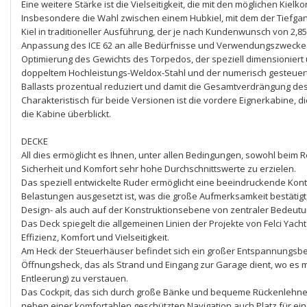
Eine weitere Stärke ist die Vielseitigkeit, die mit den möglichen Kiel
Insbesondere die Wahl zwischen einem Hubkiel, mit dem der Tiefgan
Kiel in traditioneller Ausführung, der je nach Kundenwunsch von 2,85
Anpassung des ICE 62 an alle Bedürfnisse und Verwendungszwecke
Optimierung des Gewichts des Torpedos, der speziell dimensioniert 
doppeltem Hochleistungs-Weldox-Stahl und der numerisch gesteuert
Ballasts prozentual reduziert und damit die Gesamtverdrängung des 
Charakteristisch für beide Versionen ist die vordere Eignerkabine, d
die Kabine überblickt.
DECKE
All dies ermöglicht es Ihnen, unter allen Bedingungen, sowohl beim R
Sicherheit und Komfort sehr hohe Durchschnittswerte zu erzielen.
Das speziell entwickelte Ruder ermöglicht eine beeindruckende Ko
Belastungen ausgesetzt ist, was die große Aufmerksamkeit bestätigt
Design- als auch auf der Konstruktionsebene von zentraler Bedeutun
Das Deck spiegelt die allgemeinen Linien der Projekte von Felci Yach
Effizienz, Komfort und Vielseitigkeit.
Am Heck der Steuerhäuser befindet sich ein großer Entspannungsbe
Öffnungsheck, das als Strand und Eingang zur Garage dient, wo es mö
Entleerung) zu verstauen.
Das Cockpit, das sich durch große Bänke und bequeme Rückenlehne
neben einer komfortablen geschützten Navigation auch Platz für ein