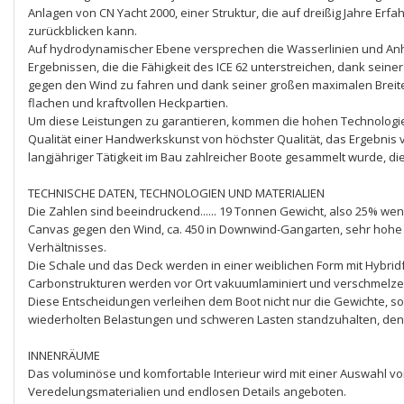
Anlagen von CN Yacht 2000, einer Struktur, die auf dreißig Jahre Er
zurückblicken kann.
Auf hydrodynamischer Ebene versprechen die Wasserlinien und An
Ergebnissen, die die Fähigkeit des ICE 62 unterstreichen, dank sein
gegen den Wind zu fahren und dank seiner großen maximalen Breite v
flachen und kraftvollen Heckpartien.
Um diese Leistungen zu garantieren, kommen die hohen Technologie
Qualität einer Handwerkskunst von höchster Qualität, das Ergebnis vo
langjähriger Tätigkeit im Bau zahlreicher Boote gesammelt wurde, die
TECHNISCHE DATEN, TECHNOLOGIEN UND MATERIALIEN
Die Zahlen sind beeindruckend...... 19 Tonnen Gewicht, also 25% wen
Canvas gegen den Wind, ca. 450 in Downwind-Gangarten, sehr hohe S
Verhältnisses.
Die Schale und das Deck werden in einer weiblichen Form mit Hybrid
Carbonstrukturen werden vor Ort vakuumlaminiert und verschmelze
Diese Entscheidungen verleihen dem Boot nicht nur die Gewichte, sond
wiederholten Belastungen und schweren Lasten standzuhalten, dene
INNENRÄUME
Das voluminöse und komfortable Interieur wird mit einer Auswahl v
Veredelungsmaterialien und endlosen Details angeboten.