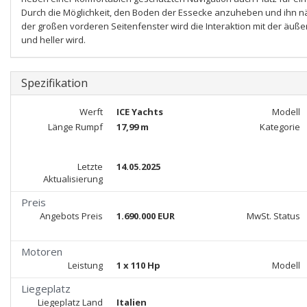
Durch die Möglichkeit, den Boden der Essecke anzuheben und ihn nähe
der großen vorderen Seitenfenster wird die Interaktion mit der ä
und heller wird.
Spezifikation
Werft
ICE Yachts
Modell
Länge Rumpf
17,99 m
Kategorie
Letzte
14.05.2025
Aktualisierung
Preis
Angebots Preis
1.690.000 EUR
MwSt. Status
Motoren
Leistung
1 x 110 Hp
Modell
Liegeplatz
Liegeplatz Land
Italien